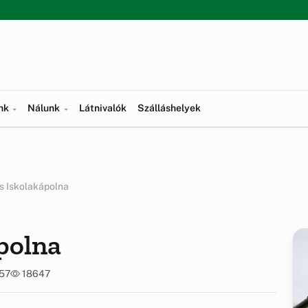
ünk
Nálunk
Látnivalók
Szálláshelyek
s Iskolakápolna
polna
:57
18647