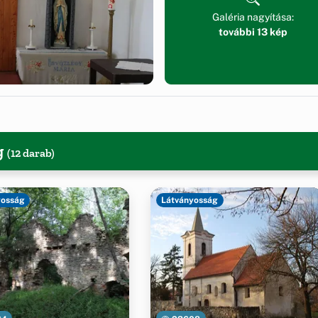
Galéria nagyítása:
további 13 kép
g
(12 darab)
yosság
Látványosság