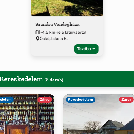
Szandra Vendégháza
~4.5 km-re a látnivalótól
Öskü, Iskola 6.
Tovább
, Kereskedelem
(8 darab)
edelem
Zárva
Kereskedelem
Zárva