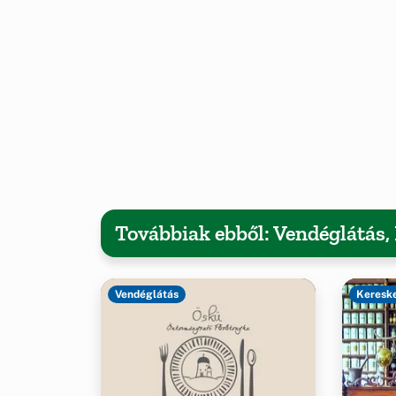
Továbbiak ebből: Vendéglátás
Vendéglátás
Keresk