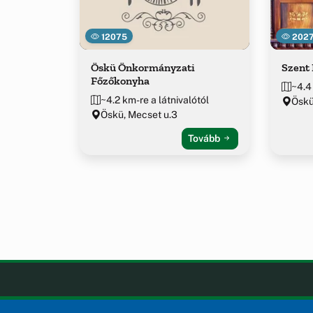
12075
202
Öskü Önkormányzati
Szent
Főzőkonyha
~4.4
~4.2 km-re a látnivalótól
Öskü,
Öskü, Mecset u.3
Tovább
Öskü
OLDA