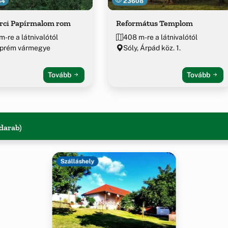
64
23608
erci Papírmalom rom
Református Templom
m-re a látnivalótól
408 m-re a látnivalótól
prém vármegye
Sóly, Árpád köz. 1.
Tovább
Tovább
 darab)
Szálláshely