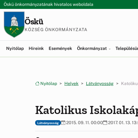
Ugrás a menüre
Ugrás a tartalomra
Öskü önkormányzatának hivatalos weboldala
Öskü
KÖZSÉG ÖNKORMÁNYZATA
Nyitólap
Híreink
Események
Önkormányzat
Település
Nyitólap
Helyek
Látványosság
Katoliku
Katolikus Iskolaká
2015. 09. 11. 00:00
2017. 01. 13. 13
Látványosság