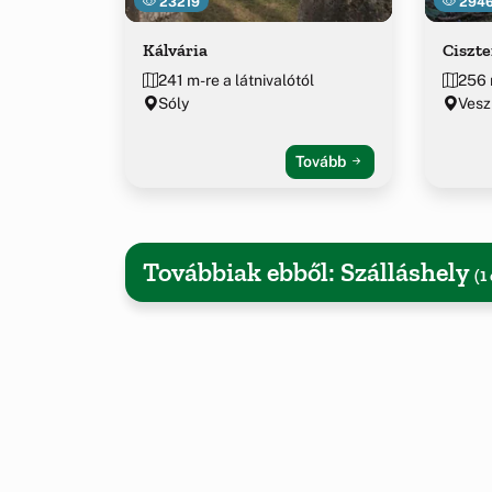
23219
294
Kálvária
Ciszt
241 m-re a látnivalótól
256 
Sóly
Vesz
Tovább
Továbbiak ebből: Szálláshely
(1