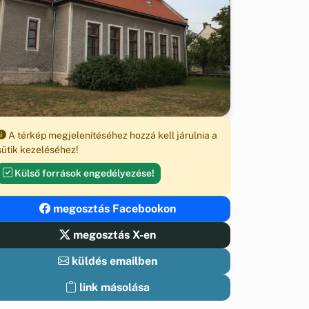
A térkép megjelenítéséhez hozzá kell járulnia a
sütik kezeléséhez!
Külső források engedélyezése!
megosztás Facebookon
megosztás X-en
küldés emailben
link másolása