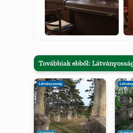
Továbbiak ebből: Látványossá
Látványosság
Látván