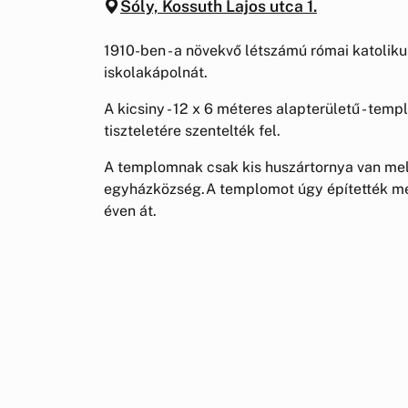
Sóly, Kossuth Lajos utca 1.
1910-ben - a növekvő létszámú római katolikus
iskolakápolnát.
A kicsiny - 12 x 6 méteres alapterületű - t
tiszteletére szentelték fel.
A templomnak csak kis huszártornya van mely
egyházközség.A templomot úgy építették meg,
éven át.