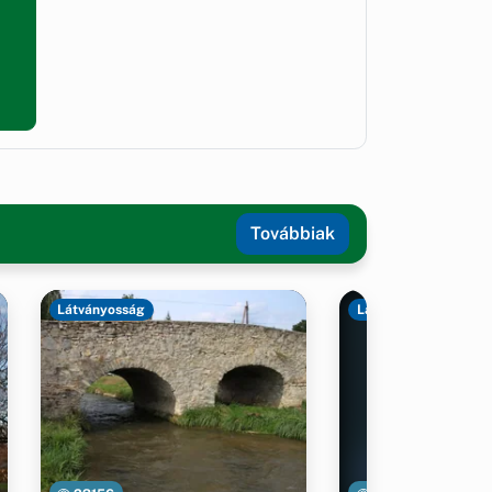
Továbbiak
Látványosság
Látványosság