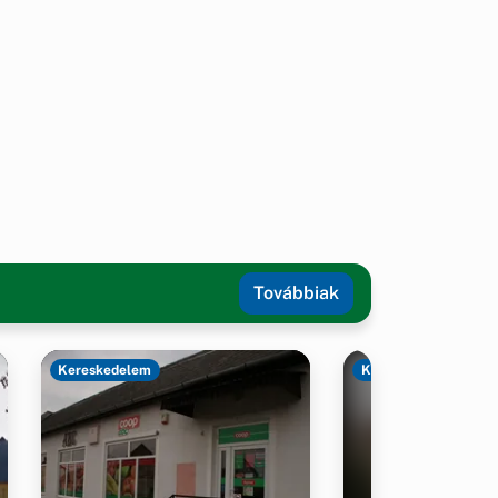
Továbbiak
Kereskedelem
Kereskedelem