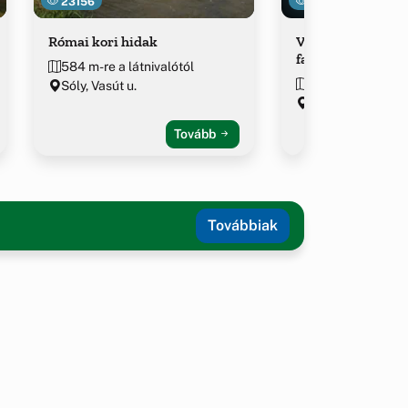
23156
16665
Római kori hidak
Világrekord méret
faragott magyar 
584 m-re a látnivalótól
596 m-re a látniv
Sóly, Vasút u.
Sóly
Tovább
Továbbiak