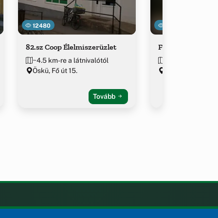
12480
16553
82.sz Coop Élelmiszerüzlet
Frézia Virág és 
~4.5 km-re a látnivalótól
~4.5 km-re a látn
Öskü, Fő út 15.
Öskü, Fő ut 24.
Tovább
KAPCSOLAT