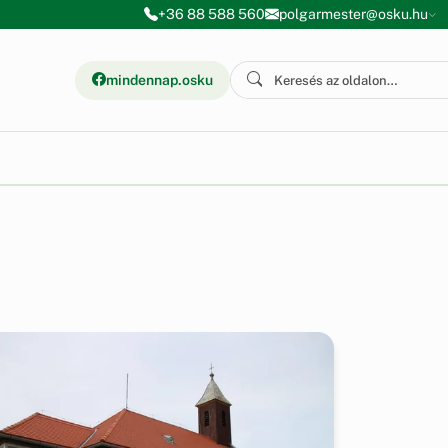
+36 88 588 560
polgarmester@osku.hu
mindennap.osku