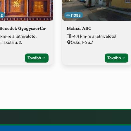
72
11358
 Benedek Gyógyszertár
Molnár ABC
 km-re a látnivalótól
~4.4 km-re a látnivalótól
 Iskola u. 2.
Öskü, Fő u.7.
Tovább
Tovább
LAK
KIEGÉSZÍTÉS