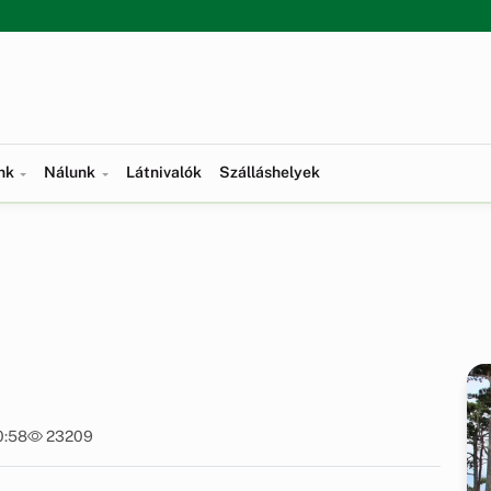
ünk
Nálunk
Látnivalók
Szálláshelyek
0:58
23209