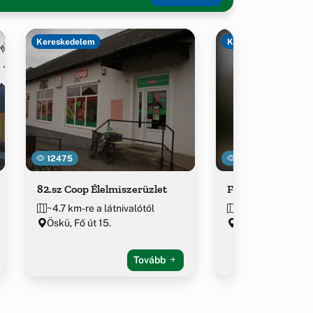
Kereskedelem
Kereskedelem
12475
16548
82.sz Coop Élelmiszerüzlet
Frézia Virág és 
~4.7 km-re a látnivalótól
~4.7 km-re a látn
Öskü, Fő út 15.
Öskü, Fő ut 24.
Tovább