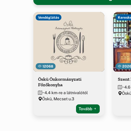
Vendéglátás
Keresk
12068
202
Öskü Önkormányzati
Szent
Főzőkonyha
~4.6
~4.4 km-re a látnivalótól
Öskü,
Öskü, Mecset u.3
Tovább