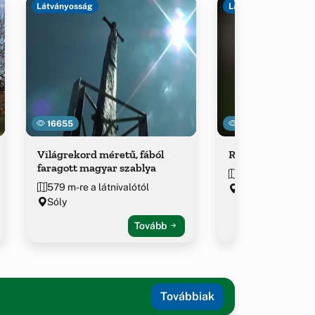
Látványosság
Látványosság
16655
23147
Világrekord méretű, fából
Római kori hidak
faragott magyar szablya
773 m-re a látniv
579 m-re a látnivalótól
Sóly, Vasút u.
Sóly
Tovább
Továbbiak