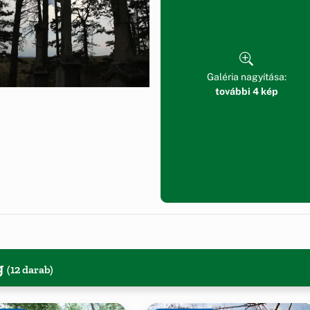
Galéria nagyítása:
további 4 kép
g
(12 darab)