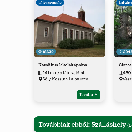
Látványosság
Látván
18639
294
Katolikus Iskolakápolna
Ciszt
241 m-re a látnivalótól
459 
Sóly, Kossuth Lajos utca 1.
Vesz
Tovább
Továbbiak ebből: Szálláshely
(1