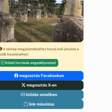
A térkép megjelenítéséhez hozzá kell járulnia a
sütik kezeléséhez!
Külső források engedélyezése!
megosztás Facebookon
megosztás X-en
küldés emailben
link másolása