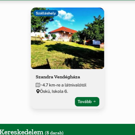
Szálláshely
Szandra Vendégháza
~4.7 km-re a látnivalótól
Öskü, Iskola 6.
Tovább
, Kereskedelem
(8 darab)