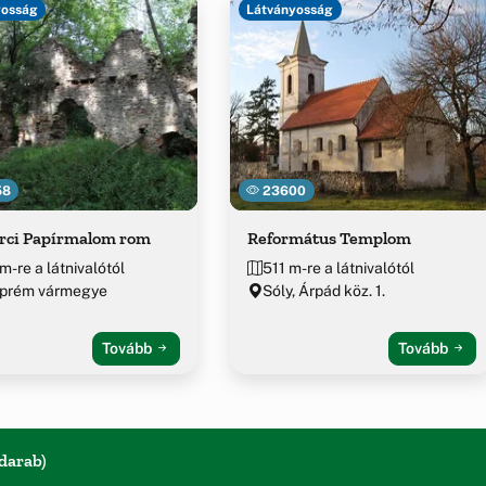
yosság
Látványosság
58
23600
erci Papírmalom rom
Református Templom
m-re a látnivalótól
511 m-re a látnivalótól
prém vármegye
Sóly, Árpád köz. 1.
Tovább
Tovább
 darab)