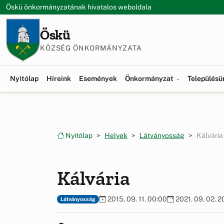
Ugrás a menüre
Ugrás a tartalomra
Öskü önkormányzatának hivatalos weboldala
Öskü
KÖZSÉG ÖNKORMÁNYZATA
Nyitólap
Híreink
Események
Önkormányzat
Település
Nyitólap
Helyek
Látványosság
Kálvária
Kálvária
2015. 09. 11. 00:00
2021. 09. 02. 2
Látványosság