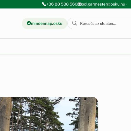
+36 88 588 560
polgarmester@osku.hu
mindennap.osku