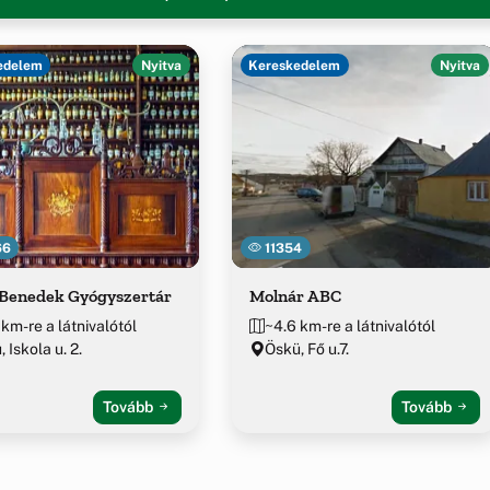
edelem
Nyitva
Kereskedelem
Nyitva
66
11354
 Benedek Gyógyszertár
Molnár ABC
 km-re a látnivalótól
~4.6 km-re a látnivalótól
 Iskola u. 2.
Öskü, Fő u.7.
Tovább
Tovább