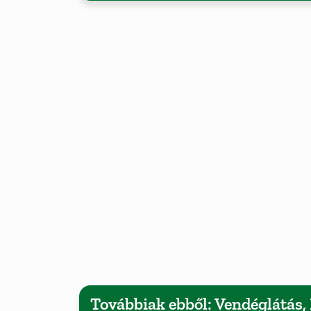
Továbbiak ebből: Vendéglátás