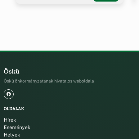
Öskü
Öskü önkormányzatának hivatalos weboldala
OLDALAK
Hírek
Események
Helyek