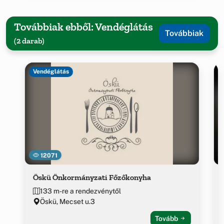
Továbbiak ebből: Vendéglátás
Továbbiak
(2 darab)
Vendéglátás
12071
Öskü Önkormányzati Főzőkonyha
133 m-re a rendezvénytől
Öskü, Mecset u.3
Tovább