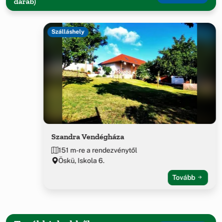
darab)
Szálláshely
Szandra Vendégháza
151 m-re a rendezvénytől
Öskü, Iskola 6.
Tovább