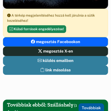
A térkép megjelenítéséhez hozzá kell járulnia a sütik
kezeléséhez!
Külső források engedélyezése!
megosztás Facebookon
megosztás X-en
küldés emailben
link másolása
Továbbiak ebből: Szálláshely
(1
Továbbiak