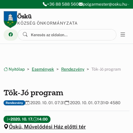
Ugrás a menüre
Ugrás a tartalomra
+36 88 588 560
polgarmester@osku.hu
Öskü
KÖZSÉG ÖNKORMÁNYZATA
Nyitólap
Események
Rendezvény
Tök-Jó program
Tök-Jó program
2020. 10. 01. 07:31
2020. 10. 01. 07:31
4580
Rendezvény
2020. 10. 17.
14:00
Öskü, Művelődési Ház előtti tér