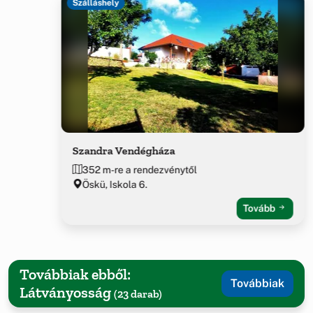
Szálláshely
Szandra Vendégháza
352 m-re a rendezvénytől
Öskü, Iskola 6.
Tovább
Továbbiak ebből:
Továbbiak
Látványosság
(23 darab)