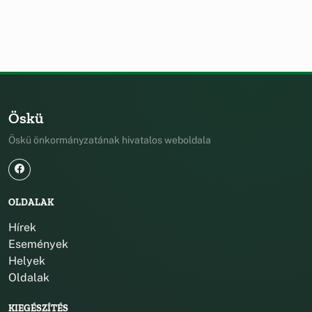
Öskü
Öskü önkormányzatának hivatalos weboldala
OLDALAK
Hírek
Események
Helyek
Oldalak
KIEGÉSZÍTÉS