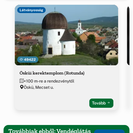
Látványosság
49422
Ösküi kerektemplom (Rotunda)
<100 m-re a rendezvénytől
Öskü, Mecset u.
Tovább
Továbbiak ebből: Vendéglátás