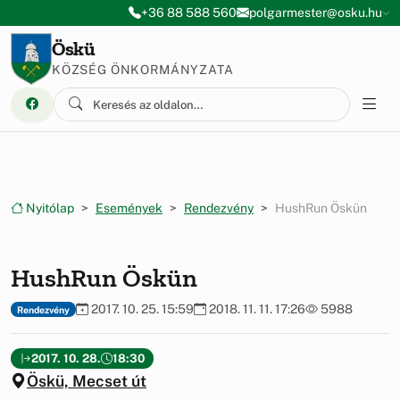
Ugrás a menüre
Ugrás a tartalomra
+36 88 588 560
polgarmester@osku.hu
Öskü
KÖZSÉG ÖNKORMÁNYZATA
Nyitólap
Események
Rendezvény
HushRun Öskün
HushRun Öskün
2017. 10. 25. 15:59
2018. 11. 11. 17:26
5988
Rendezvény
2017. 10. 28.
18:30
Öskü, Mecset út