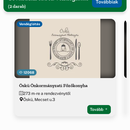
Továbbiak
(2 darab)
Vendéglátás
12068
Öskü Önkormányzati Főzőkonyha
273 m-re a rendezvénytől
Öskü, Mecset u.3
Tovább