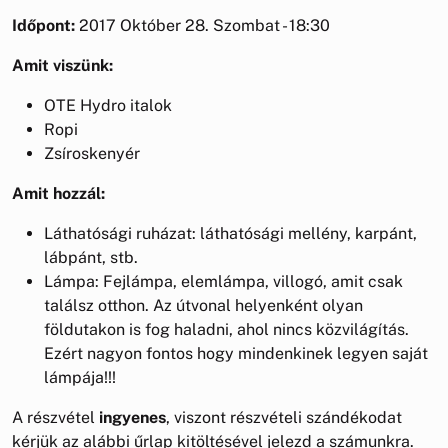
Időpont:
2017 Október 28. Szombat - 18:30
Amit viszünk:
OTE Hydro italok
Ropi
Zsíroskenyér
Amit hozzál:
Láthatósági ruházat: láthatósági mellény, karpánt,
lábpánt, stb.
Lámpa: Fejlámpa, elemlámpa, villogó, amit csak
találsz otthon. Az útvonal helyenként olyan
földutakon is fog haladni, ahol nincs közvilágítás.
Ezért nagyon fontos hogy mindenkinek legyen saját
lámpája!!!
A részvétel
ingyenes
, viszont részvételi szándékodat
kérjük az alábbi űrlap kitöltésével jelezd a számunkra.