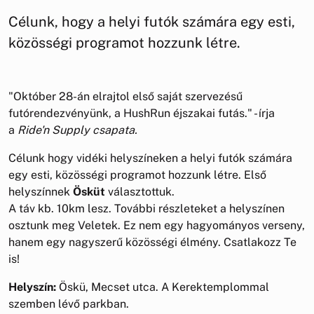
Célunk, hogy a helyi futók számára egy esti,
közösségi programot hozzunk létre.
"Október 28-án elrajtol első saját szervezésű
futórendezvényünk, a HushRun éjszakai futás." - írja
a
Ride'n Supply csapata.
Célunk hogy vidéki helyszíneken a helyi futók számára
egy esti, közösségi programot hozzunk létre. Első
helyszínnek
Ösküt
választottuk.
A táv kb. 10km lesz. További részleteket a helyszínen
osztunk meg Veletek. Ez nem egy hagyományos verseny,
hanem egy nagyszerű közösségi élmény. Csatlakozz Te
is!
Helyszín:
Öskü, Mecset utca. A Kerektemplommal
szemben lévő parkban.