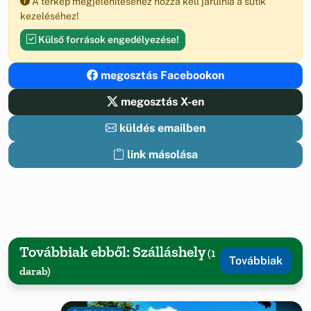
A térkép megjelenítéséhez hozzá kell járulnia a sütik
kezeléséhez!
Külső források engedélyezése!
megosztás Facebookon
megosztás X-en
küldés emailben
link másolása
Továbbiak ebből: Szálláshely
(1
Továbbiak
darab)