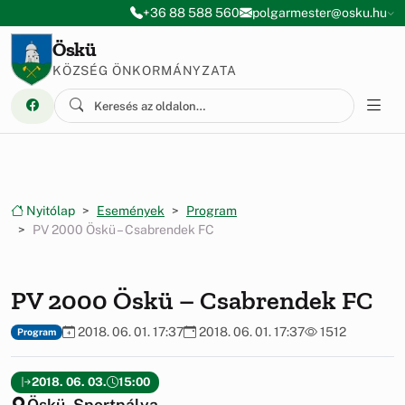
Ugrás a menüre
Ugrás a tartalomra
+36 88 588 560
polgarmester@osku.hu
Öskü
KÖZSÉG ÖNKORMÁNYZATA
Nyitólap
Események
Program
PV 2000 Öskü – Csabrendek FC
PV 2000 Öskü – Csabrendek FC
2018. 06. 01. 17:37
2018. 06. 01. 17:37
1512
Program
2018. 06. 03.
15:00
Öskü, Sportpálya