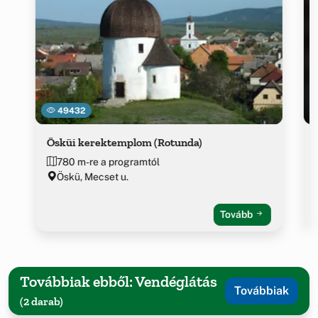
49432
Ösküi kerektemplom (Rotunda)
780 m-re a programtól
Öskü, Mecset u.
Tovább
Továbbiak ebből: Vendéglátás
Továbbiak
(2 darab)