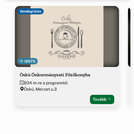
Vendéglátás
12075
Öskü Önkormányzati Főzőkonyha
934 m-re a programtól
Öskü, Mecset u.3
Tovább