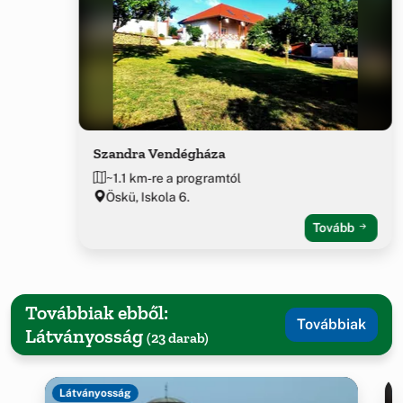
Szandra Vendégháza
~1.1 km-re a programtól
Öskü, Iskola 6.
Tovább
Továbbiak ebből:
Továbbiak
Látványosság
(23 darab)
Látványosság