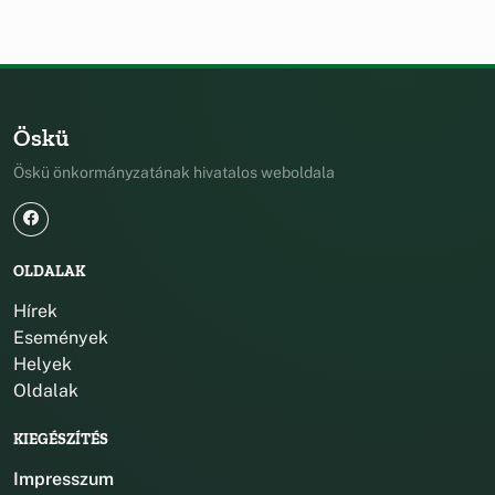
Öskü
Öskü önkormányzatának hivatalos weboldala
OLDALAK
Hírek
Események
Helyek
Oldalak
KIEGÉSZÍTÉS
Impresszum