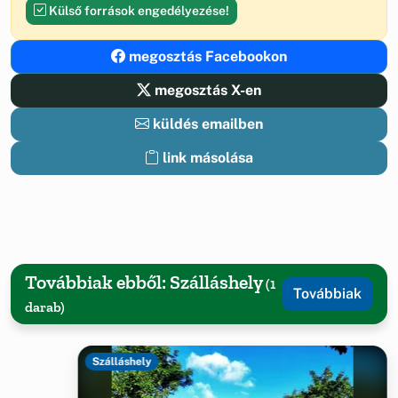
Külső források engedélyezése!
megosztás Facebookon
megosztás X-en
küldés emailben
link másolása
Továbbiak ebből: Szálláshely
(1
Továbbiak
darab)
Szálláshely