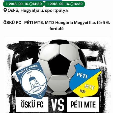
2018. 09. 16.
14:30
2018. 09. 16.
16:30
Öskü, Hegyalja u. sportpálya
ÖSKÜ FC - PÉTI MTE, MTD Hungária Megyei II.o. férfi 6.
forduló