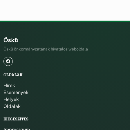
Öskü
Öskü önkormányzatának hivatalos weboldala
OLDALAK
Hírek
Események
Helyek
Oldalak
KIEGÉSZÍTÉS
Impresszum