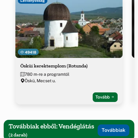
Látványosság
49418
Ösküi kerektemplom (Rotunda)
780 m-re a programtól
Öskü, Mecset u.
Tovább
Továbbiak ebből: Vendéglátás
Továbbiak
(2 darab)