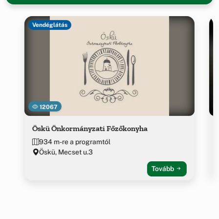
Vendéglátás
12067
Öskü Önkormányzati Főzőkonyha
934 m-re a programtól
Öskü, Mecset u.3
Tovább