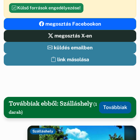
Külső források engedélyezése!
megosztás Facebookon
megosztás X-en
küldés emailben
link másolása
Továbbiak ebből: Szálláshely
(1
Továbbiak
darab)
Szálláshely