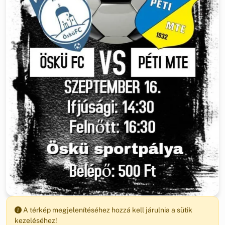
A térkép megjelenítéséhez hozzá kell járulnia a sütik
kezeléséhez!