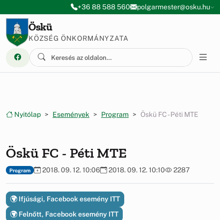
Ugrás a menüre
Ugrás a tartalomra
+36 88 588 560
polgarmester@osku.hu
Öskü
KÖZSÉG ÖNKORMÁNYZATA
Nyitólap
Események
Program
Öskü FC - Péti MTE
Öskü FC - Péti MTE
2018. 09. 12. 10:06
2018. 09. 12. 10:10
2287
Program
Ifjúsági, Facebook esemény ITT
Felnőtt, Facebook esemény ITT