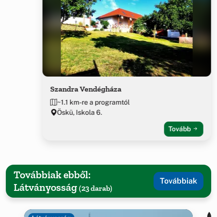
Szandra Vendégháza
~1.1 km-re a programtól
Öskü, Iskola 6.
Tovább
Továbbiak ebből:
Továbbiak
Látványosság
(23 darab)