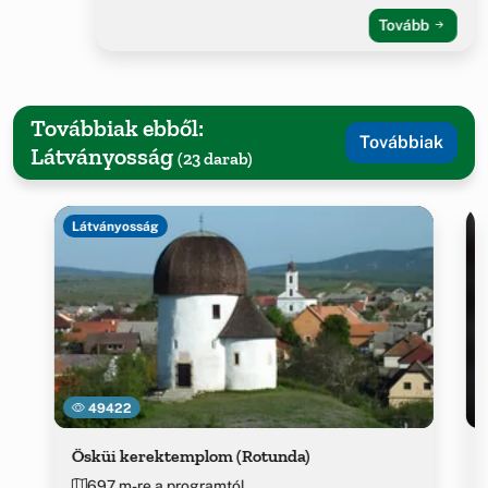
Tovább
Továbbiak ebből:
Továbbiak
Látványosság
(23 darab)
Látványosság
49422
Ösküi kerektemplom (Rotunda)
697 m-re a programtól