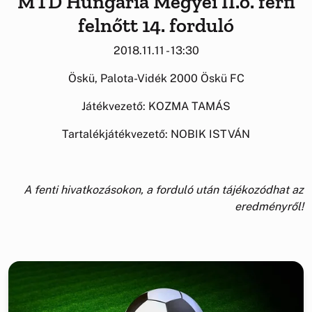
MTD Hungária Megyei II.o. férfi
felnőtt 14. forduló
2018.11.11 - 13:30
Öskü, Palota-Vidék 2000 Öskü FC
Játékvezető: KOZMA TAMÁS
Tartalékjátékvezető: NOBIK ISTVÁN
A fenti hivatkozásokon, a forduló után tájékozódhat az
eredményről!