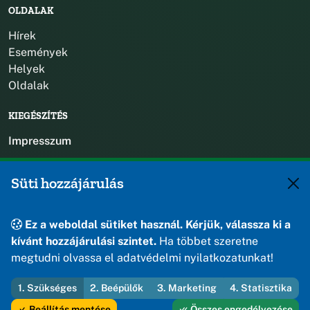
OLDALAK
Hírek
Események
Helyek
Oldalak
KIEGÉSZÍTÉS
Impresszum
KAPCSOLAT
Süti hozzájárulás
+36 88 588 560
polgarmester@osku.hu
Ez a weboldal sütiket használ. Kérjük, válassza ki a
jegyzo@osku.hu
kívánt hozzájárulási szintet.
Ha többet szeretne
8191 Öskü, Szabadság tér 1.
megtudni olvassa el adatvédelmi nyilatkozatunkat!
1. Szükséges
2. Beépülők
3. Marketing
4. Statisztika
© 2026 Öskü Község Önkormányzata — Minden jog fenntartva
Beállítás mentése
Összes engedélyezése