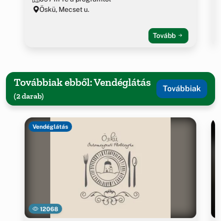
Öskü, Mecset u.
Tovább
Továbbiak ebből: Vendéglátás
Továbbiak
(2 darab)
Vendéglátás
12068