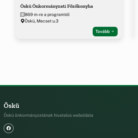
Öskü Önkormányzati Főzőkonyha
869 m-re a programtól
Öskü, Mecset u.3
Tovább
Öskü
Öskü önkormányzatának hivatalos weboldala