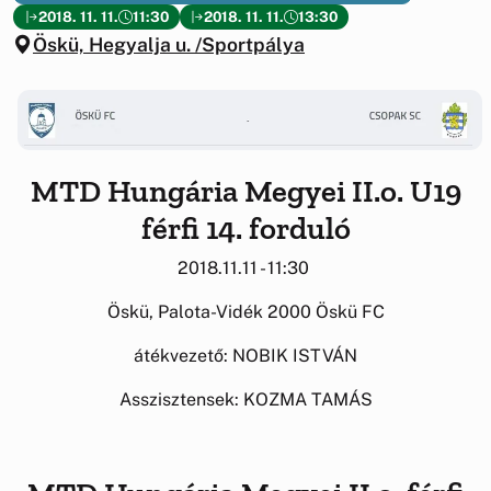
2018. 11. 11.
11:30
2018. 11. 11.
13:30
Öskü, Hegyalja u. /Sportpálya
MTD Hungária Megyei II.o. U19
férfi 14. forduló
2018.11.11 - 11:30
Öskü, Palota-Vidék 2000 Öskü FC
átékvezető: NOBIK ISTVÁN
Asszisztensek: KOZMA TAMÁS