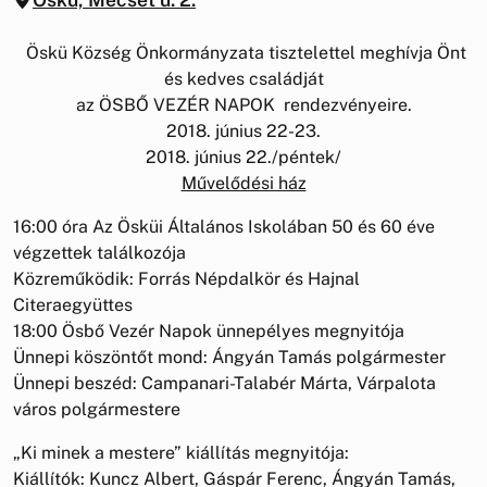
Öskü Község Önkormányzata tisztelettel meghívja Önt
és kedves családját
az ÖSBŐ VEZÉR NAPOK rendezvényeire.
2018. június 22-23.
2018. június 22./péntek/
Művelődési ház
16:00 óra Az Ösküi Általános Iskolában 50 és 60 éve
végzettek találkozója
Közreműködik: Forrás Népdalkör és Hajnal
Citeraegyüttes
18:00 Ösbő Vezér Napok ünnepélyes megnyitója
Ünnepi köszöntőt mond: Ángyán Tamás polgármester
Ünnepi beszéd: Campanari-Talabér Márta, Várpalota
város polgármestere
„Ki minek a mestere” kiállítás megnyitója:
Kiállítók: Kuncz Albert, Gáspár Ferenc, Ángyán Tamás,