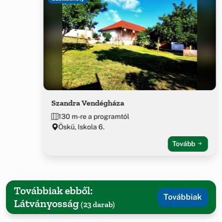
Szandra Vendégháza
130 m-re a programtól
Öskü, Iskola 6.
Tovább
Továbbiak ebből:
Továbbiak
Látványosság
(23 darab)