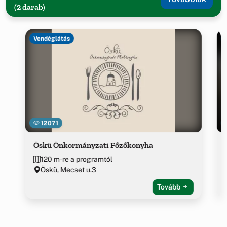
(2 darab)
Vendéglátás
12071
Öskü Önkormányzati Főzőkonyha
120 m-re a programtól
Öskü, Mecset u.3
Tovább