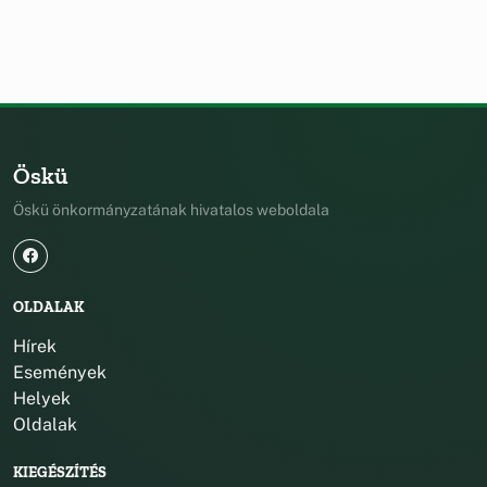
Öskü
Öskü önkormányzatának hivatalos weboldala
OLDALAK
Hírek
Események
Helyek
Oldalak
KIEGÉSZÍTÉS