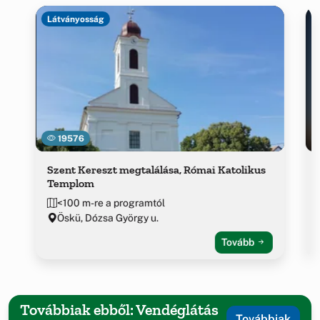
Látványosság
19576
Szent Kereszt megtalálása, Római Katolikus
Templom
<100 m-re a programtól
Öskü, Dózsa György u.
Tovább
Továbbiak ebből: Vendéglátás
Továbbiak