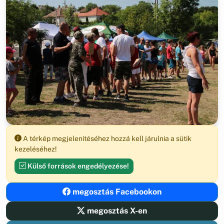
A térkép megjelenítéséhez hozzá kell járulnia a sütik
kezeléséhez!
Külső források engedélyezése!
megosztás Facebookon
megosztás X-en