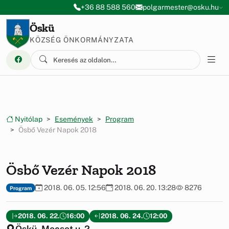
Ugrás a menüre
Ugrás a tartalomra
+36 88 588 560
polgarmester@osku.hu
Öskü
KÖZSÉG ÖNKORMÁNYZATA
Nyitólap
Események
Program
Ösbő Vezér Napok 2018
Ösbő Vezér Napok 2018
2018. 06. 05. 12:56
2018. 06. 20. 13:28
8276
Program
2018. 06. 22.
16:00
2018. 06. 24.
12:00
Öskü, Mecset u. 2.