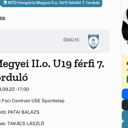
MTD Hungária Megyei II.o. férfi felnőtt 7. forduló
lep
ei II.o. U19 férfi 7.
orduló
.09.22 - 17:00
 Foci Centrum USE Sporttelep
ető: PATAI BALÁZS
sek: TAKÁCS LÁSZLÓ