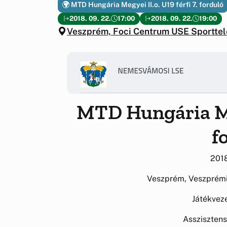
MTD Hungária Megyei II.o. U19 férfi 7. forduló
2018. 09. 22.
17:00
2018. 09. 22.
19:00
Veszprém, Foci Centrum USE Sportte
MTD Hungária Megy
f
2018
Veszprém, Veszprémi
Játékvez
Assziszten