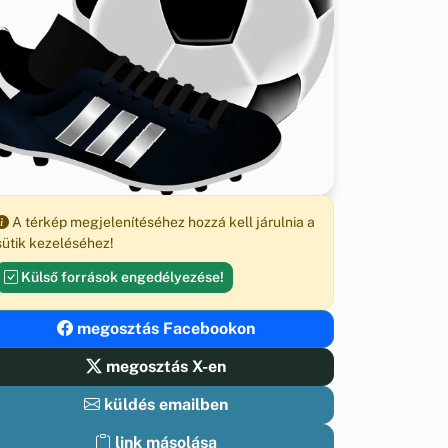
A térkép megjelenítéséhez hozzá kell járulnia a
sütik kezeléséhez!
Külső források engedélyezése!
megosztás Facebookon
megosztás X-en
küldés emailben
link másolása