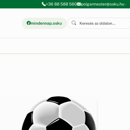
+36 88 588 560
polgarmester@osku.hu
mindennap.osku