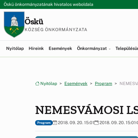
Ugrás a menüre
Ugrás a tartalomra
Öskü önkormányzatának hivatalos weboldala
Öskü
KÖZSÉG ÖNKORMÁNYZATA
Nyitólap
Híreink
Események
Önkormányzat
Település
Nyitólap
Események
Program
NEMESVÁ
NEMESVÁMOSI LSE
2018. 09. 20. 15:01
2018. 09. 20. 15:01
Program