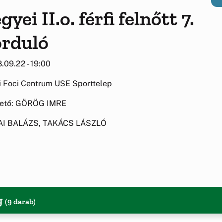
 II.o. férfi felnőtt 7.
orduló
.09.22 - 19:00
 Foci Centrum USE Sporttelep
zető: GÖRÖG IMRE
TAI BALÁZS, TAKÁCS LÁSZLÓ
g
(9 darab)