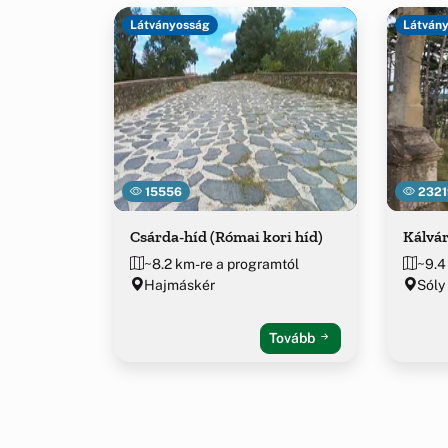
Látványosság
Látván
15556
2321
Csárda-híd (Római kori híd)
Kálvár
~8.2 km-re a programtól
~9.4
Hajmáskér
Sóly
Tovább