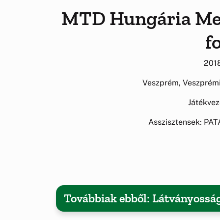
MTD Hungária Megyei
f
2018
Veszprém, Veszprémi
Játékve
Asszisztensek: PA
Továbbiak ebből: Látványossá