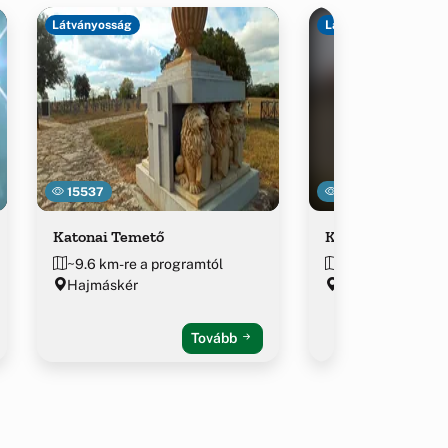
Látványosság
Látványosság
15537
18649
Katonai Temető
Katolikus Iskola
~9.6 km-re a programtól
~9.7 km-re a pro
Hajmáskér
Sóly, Kossuth Laj
Tovább