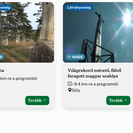
yosság
Látványosság
9
16666
ia
Világrekord méretű, fából
faragott magyar szablya
 km-re a programtól
~9.4 km-re a programtól
Sóly
Tovább
Tovább