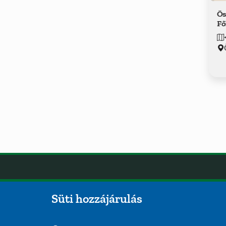
Ös
Fő
Öskü
OLDA
Süti hozzájárulás
Hírek
Öskü önkormányzatának hivatalos
Esem
weboldala