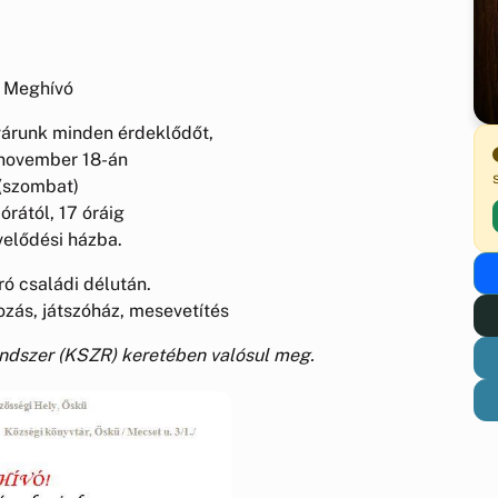
Meghívó
várunk minden érdeklődőt,
 november 18-án
(szombat)
órától, 17 óráig
elődési házba.
ó családi délután.
zás, játszóház, mesevetítés
endszer (KSZR) keretében valósul meg.