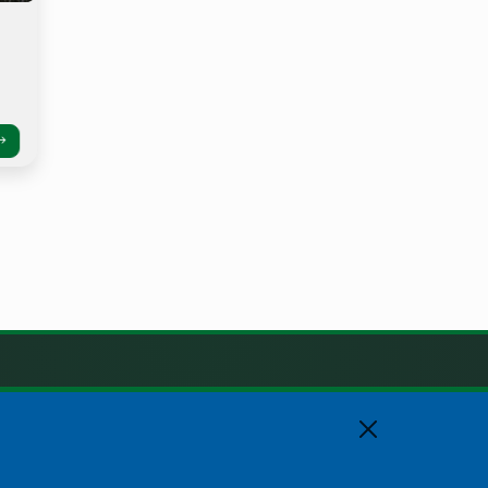
KAPCSOLAT
+36 88 588 560
polgarmester@osku.hu