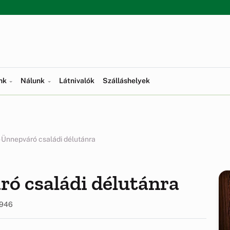
ünk
Nálunk
Látnivalók
Szálláshelyek
 Ünnepváró családi délutánra
ó családi délutánra
946