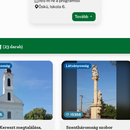
165 m-re a programtól
Öskü, Iskola 6.
Tovább
g
(23 darab)
yosság
Látványosság
5
15368
Kereszt megtalálása,
Szentháromság szobor