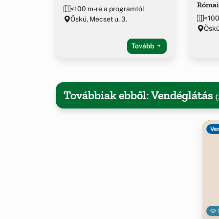
Római
<100 m-re a programtól
<100
Öskü, Mecset u. 3.
Öskü
Tovább
Továbbiak ebből: Vendéglátás
(
Ve