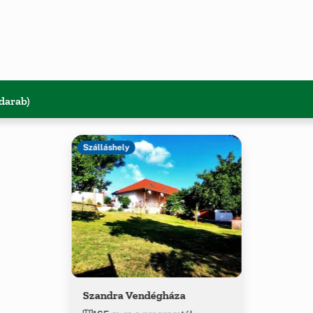
 darab)
Szálláshely
Szandra Vendégháza