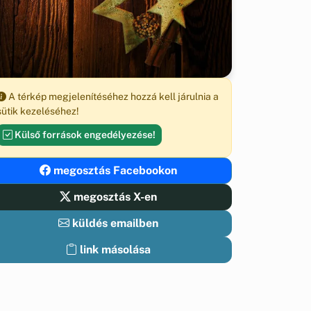
A térkép megjelenítéséhez hozzá kell járulnia a
sütik kezeléséhez!
Külső források engedélyezése!
megosztás Facebookon
megosztás X-en
küldés emailben
link másolása