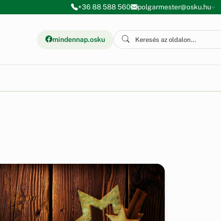
+36 88 588 560
polgarmester@osku.hu
mindennap.osku