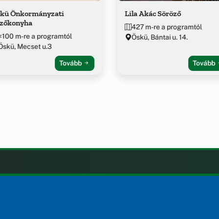
kü Önkormányzati
Lila Akác Söröző
zőkonyha
427 m-re a programtól
<100 m-re a programtól
Öskü, Bántai u. 14.
Öskü, Mecset u.3
Tovább
Tovább
LAK
KIEGÉSZÍTÉS
Impresszum
ények