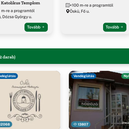
 Katolikus Templom
<100 m-re a programtól
 m-re a programtól
Öskü, Fő u.
, Dózsa György u.
Tovább
Tovább
2 darab)
ndéglátás
Vendéglátás
Nyi
12068
13807