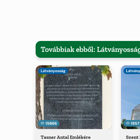
Továbbiak ebből: Látványossá
Látványosság
Látván
15866
1957
Tasner Antal Emlékére
Szent 