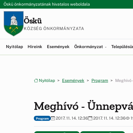
Ugrás a menüre
Ugrás a tartalomra
Öskü önkormányzatának hivatalos weboldala
Öskü
KÖZSÉG ÖNKORMÁNYZATA
Nyitólap
Híreink
Események
Önkormányzat
Település
Nyitólap
Események
Program
Meghívó -
Meghívó - Ünnepvár
2017. 11. 14. 12:36
2017. 11. 14. 12:36
1
Program