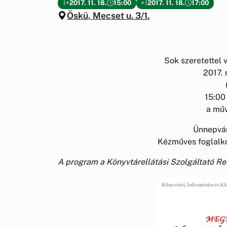
2017. 11. 18.
15:00
2017. 11. 18.
17:00
Öskü, Mecset u. 3/1.
Sok szeretettel 
2017.
15:00 
a műv
Ünnepvár
Kézműves foglalko
A program a Könyvtárellátási Szolgáltató R