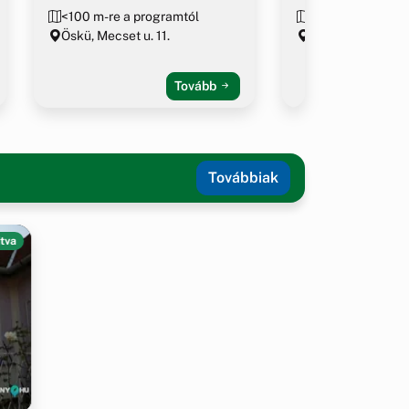
<100 m-re a programtól
154 m-re a prog
Öskü, Mecset u. 11.
Öskü, Fő u. 8.
Tovább
Továbbiak
tva