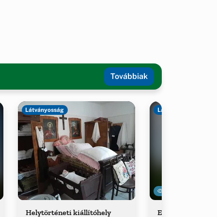
Továbbiak
Látványosság
Látványosság
20111
Helytörténeti kiállítóhely
Evangélikus tem