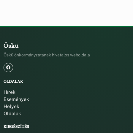
Öskü
Öskü önkormányzatának hivatalos weboldala
OLDALAK
Hírek
Események
Helyek
Oldalak
KIEGÉSZÍTÉS