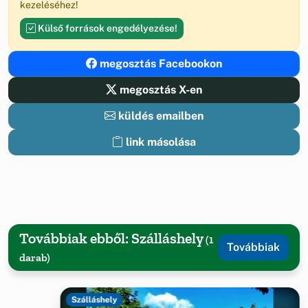
kezeléséhez!
Külső források engedélyezése!
megosztás Facebookon
megosztás X-en
küldés emailben
link másolása
Továbbiak ebből: Szálláshely
(1
Továbbiak
darab)
Szálláshely