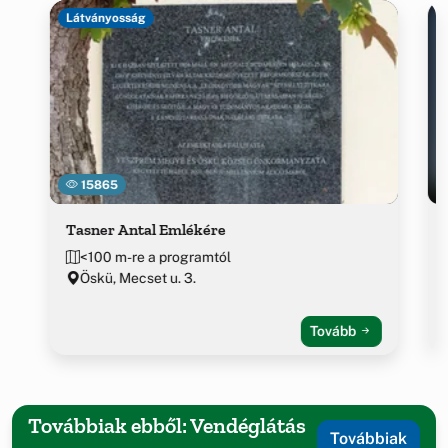
Látványosság
15865
Tasner Antal Emlékére
<100 m-re a programtól
Öskü, Mecset u. 3.
Tovább
Továbbiak ebből: Vendéglátás
Továbbiak