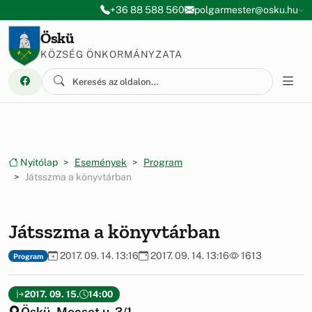
Ugrás a menüre
Ugrás a tartalomra
+36 88 588 560
polgarmester@osku.hu
Öskü
KÖZSÉG ÖNKORMÁNYZATA
Nyitólap
Események
Program
Játsszma a könyvtárban
Játsszma a könyvtárban
2017. 09. 14. 13:16
2017. 09. 14. 13:16
1613
Program
2017. 09. 15.
14:00
Öskü, Mecset u. 3/1.