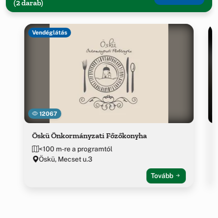
(2 darab)
Vendéglátás
12067
Öskü Önkormányzati Főzőkonyha
<100 m-re a programtól
Öskü, Mecset u.3
Tovább