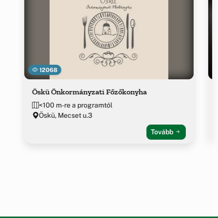
12068
Öskü Önkormányzati Főzőkonyha
<100 m-re a programtól
Öskü, Mecset u.3
Tovább