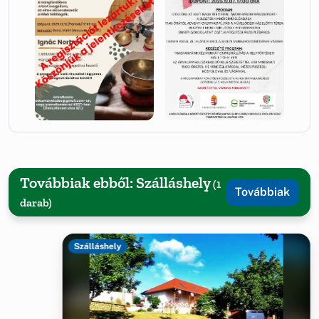
Továbbiak ebből: Szálláshely
(1
Továbbiak
darab)
Szálláshely