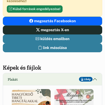
kezeléséhez!
Külső források engedélyezése!
megosztás Facebookon
megosztás X-en
küldés emailben
link másolása
Képek és fájlok
Plakát
2 kép