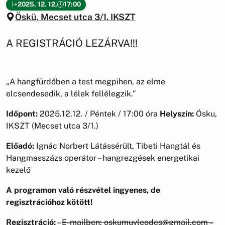
2025. 12. 12.
17:00
Öskü, Mecset utca 3/1. IKSZT
A REGISTRÁCIÓ LEZÁRVA!!!
„A hangfürdőben a test megpihen, az elme
elcsendesedik, a lélek fellélegzik.”
Időpont:
2025.12.12. / Péntek / 17:00 óra
Helyszín:
Ósku,
IKSZT (Mecset utca 3/1.)
Előadó:
Ignác Norbert Látássérült, Tibeti Hangtál és
Hangmasszázs operátor – hangrezgések energetikai
kezelő
A programon való részvétel ingyenes, de
regisztrációhoz kötött!
Regisztráció:
–
E-mailben: oskumuvleodes@gmail.com –