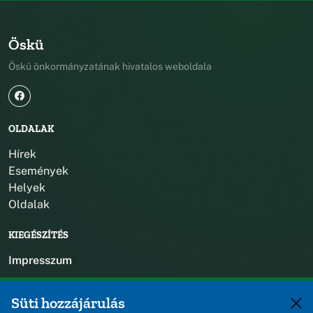
Öskü
Öskü önkormányzatának hivatalos weboldala
OLDALAK
Hírek
Események
Helyek
Oldalak
KIEGÉSZÍTÉS
Impresszum
KAPCSOLAT
Süti hozzájárulás