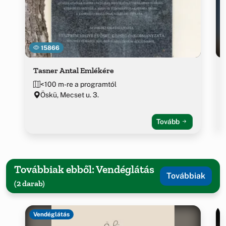
15866
Tasner Antal Emlékére
<100 m-re a programtól
Öskü, Mecset u. 3.
Tovább
Továbbiak ebből: Vendéglátás
Továbbiak
(2 darab)
Vendéglátás