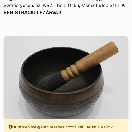
Személyesen: az IKSZT-ben (Ósku, Mecset utca 3/1.)
A
REGISTRÁCIÓ LEZÁRVA!!!
A térkép megjelenítéséhez hozzá kell járulnia a sütik