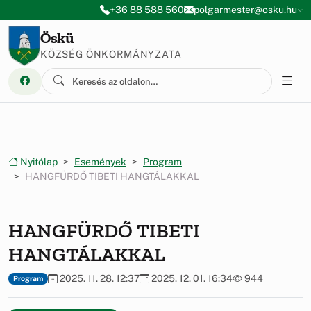
Ugrás a menüre
Ugrás a tartalomra
+36 88 588 560
polgarmester@osku.hu
Öskü
KÖZSÉG ÖNKORMÁNYZATA
Nyitólap
Események
Program
HANGFÜRDŐ TIBETI HANGTÁLAKKAL
HANGFÜRDŐ TIBETI
HANGTÁLAKKAL
2025. 11. 28. 12:37
2025. 12. 01. 16:34
944
Program