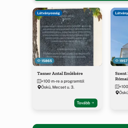
Látványosság
Látván
15865
1957
Tasner Antal Emlékére
Szent 
Római
<100 m-re a programtól
<100
Öskü, Mecset u. 3.
Öskü
Tovább