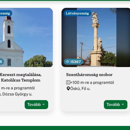
yosság
Látványosság
5
15367
Kereszt megtalálása,
Szentháromság szobor
 Katolikus Templom
<100 m-re a programtól
 m-re a programtól
Öskü, Fő u.
, Dózsa György u.
Tovább
Tovább