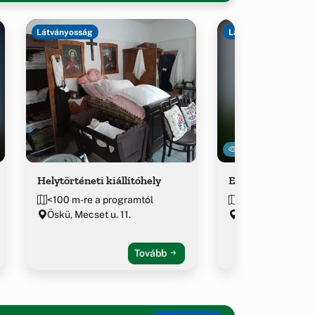
Látványosság
Látványosság
20111
Helytörténeti kiállítóhely
Evangélikus tem
<100 m-re a programtól
154 m-re a prog
Öskü, Mecset u. 11.
Öskü, Fő u. 8.
Tovább