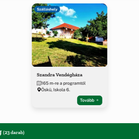
Szálláshely
Szandra Vendégháza
165 m-re a programtól
Öskü, Iskola 6.
Tovább
g
(23 darab)