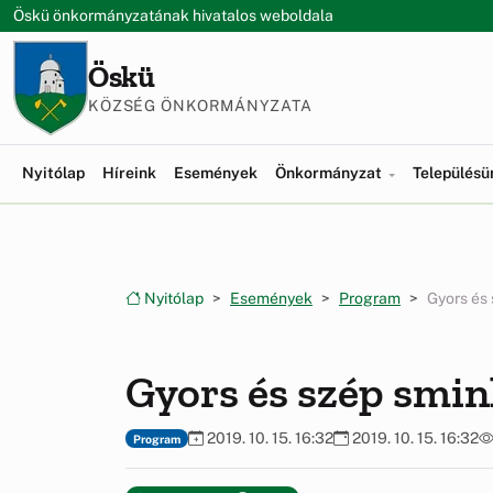
Ugrás a menüre
Ugrás a tartalomra
Öskü önkormányzatának hivatalos weboldala
Öskü
KÖZSÉG ÖNKORMÁNYZATA
Nyitólap
Híreink
Események
Önkormányzat
Település
Nyitólap
Események
Program
Gyors és
Gyors és szép smin
2019. 10. 15. 16:32
2019. 10. 15. 16:32
Program