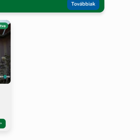
Továbbiak
tva