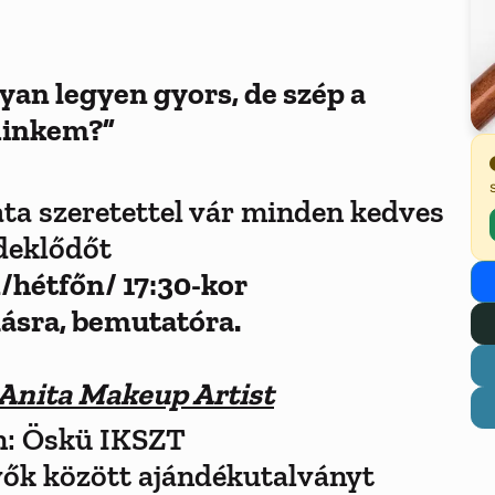
yan legyen gyors, de szép a
inkem?”
a szeretettel vár minden kedves
deklődőt
n/hétfőn/ 17:30-kor
ásra, bemutatóra.
Anita Makeup Artist
n: Öskü IKSZT
vők között ajándékutalványt