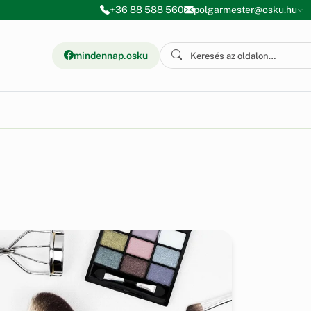
+36 88 588 560
polgarmester@osku.hu
mindennap.osku