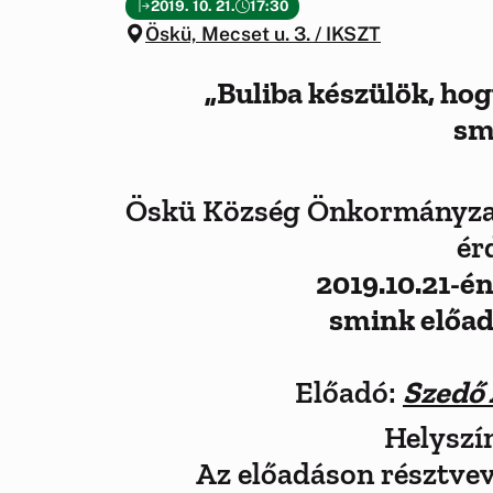
2019. 10. 21.
17:30
Öskü, Mecset u. 3. / IKSZT
„Buliba készülök, hog
sm
Öskü Község Önkormányzat
ér
2019.10.21-é
smink előad
Előadó:
Szedő 
Helyszí
Az előadáson résztve