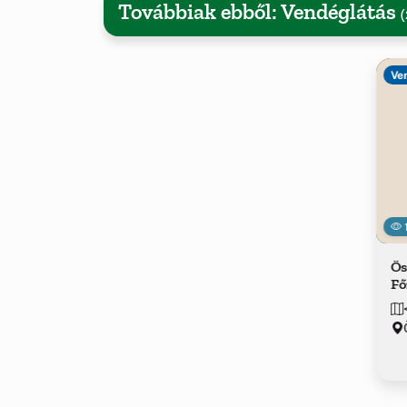
Továbbiak ebből: Vendéglátás
(
Ve
Ös
Fő