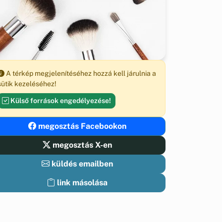
A térkép megjelenítéséhez hozzá kell járulnia a
sütik kezeléséhez!
Külső források engedélyezése!
megosztás Facebookon
megosztás X-en
küldés emailben
link másolása