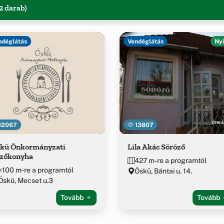
2 darab)
ndéglátás
Vendéglátás
Nyi
12067
13807
kü Önkormányzati
Lila Akác Söröző
zőkonyha
427 m-re a programtól
<100 m-re a programtól
Öskü, Bántai u. 14.
Öskü, Mecset u.3
Tovább
Tovább