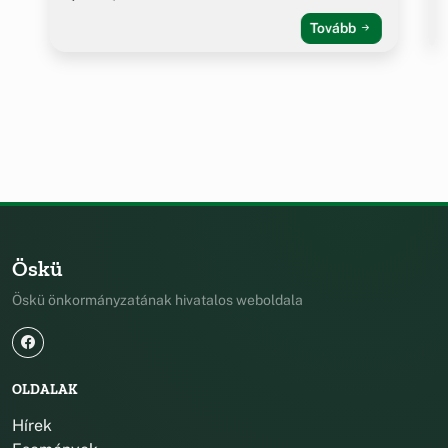
Tovább
Öskü
Öskü önkormányzatának hivatalos weboldala
OLDALAK
Hírek