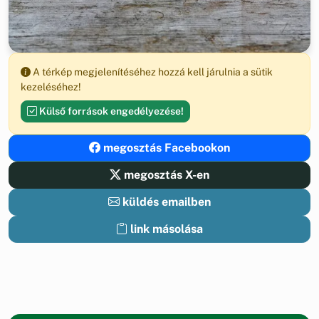
A térkép megjelenítéséhez hozzá kell járulnia a sütik
kezeléséhez!
Külső források engedélyezése!
megosztás Facebookon
megosztás X-en
küldés emailben
link másolása