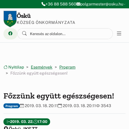
Ugrás a menüre
Ugrás a tartalomra
+36 88 588 560
polgarmester@osku.hu
Öskü
KÖZSÉG ÖNKORMÁNYZATA
Nyitólap
Események
Program
Főzzünk együtt egészségesen!
Főzzünk együtt egészségesen!
2019. 03. 18. 20:11
2019. 03. 18. 20:11
3543
Program
2019. 03. 22.
17:00
Öskü, IKSZT