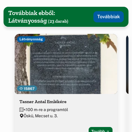
Továbbiak ebből:
Továbbiak
Látványosság
(23 darab)
Látványosság
15867
Tasner Antal Emlékére
<100 m-re a programtól
Öskü, Mecset u. 3.
Tovább