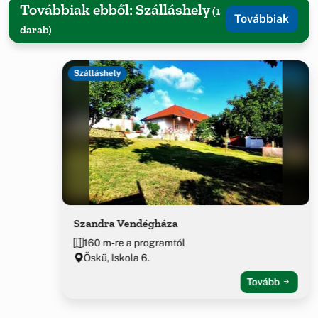
Továbbiak ebből: Szálláshely
(1
Továbbiak
darab)
Szálláshely
Szandra Vendégháza
160 m-re a programtól
Öskü, Iskola 6.
Tovább