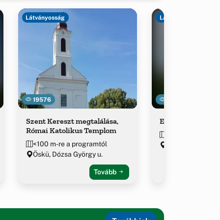
Látványosság
Látványosság
19576
20111
Szent Kereszt megtalálása,
Evangélikus tem
Római Katolikus Templom
142 m-re a progr
<100 m-re a programtól
Öskü, Fő u. 8.
Öskü, Dózsa György u.
Tovább