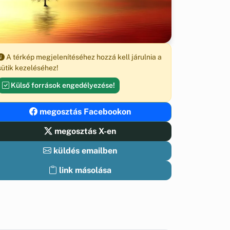
A térkép megjelenítéséhez hozzá kell járulnia a
sütik kezeléséhez!
Külső források engedélyezése!
megosztás Facebookon
megosztás X-en
küldés emailben
link másolása