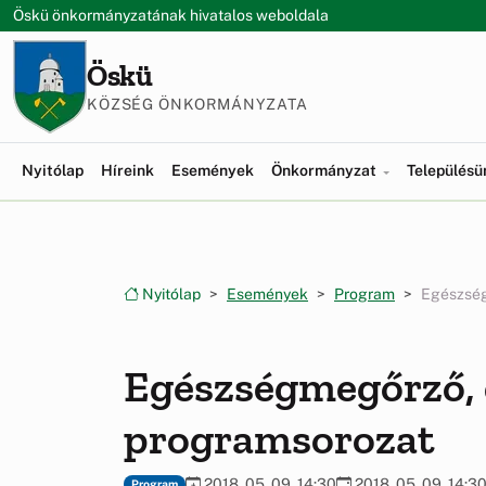
Ugrás a menüre
Ugrás a tartalomra
Öskü önkormányzatának hivatalos weboldala
Öskü
KÖZSÉG ÖNKORMÁNYZATA
Nyitólap
Híreink
Események
Önkormányzat
Település
Nyitólap
Események
Program
Egészség
Egészségmegőrző, 
programsorozat
2018. 05. 09. 14:30
2018. 05. 09. 14:3
Program