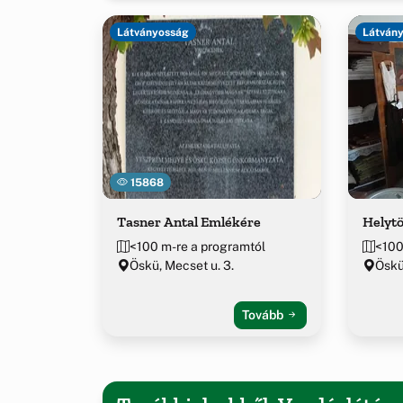
Látványosság
Látván
15868
Tasner Antal Emlékére
Helytö
<100 m-re a programtól
<100
Öskü, Mecset u. 3.
Öskü
Tovább