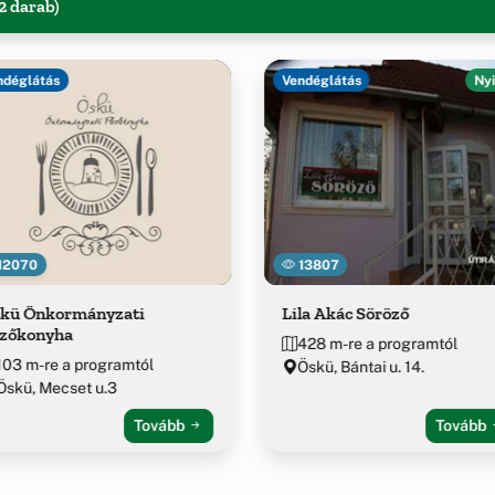
2 darab)
ndéglátás
Vendéglátás
Nyi
12070
13807
kü Önkormányzati
Lila Akác Söröző
zőkonyha
428 m-re a programtól
103 m-re a programtól
Öskü, Bántai u. 14.
Öskü, Mecset u.3
Tovább
Tovább