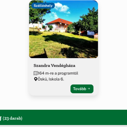
Szálláshely
Szandra Vendégháza
164 m-re a programtól
Öskü, Iskola 6.
Tovább
g
(23 darab)