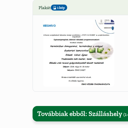
Plakát
1 kép
Továbbiak ebből: Szálláshely
(1