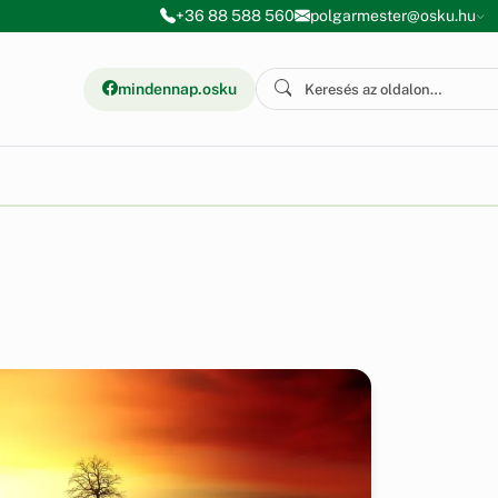
+36 88 588 560
polgarmester@osku.hu
mindennap.osku