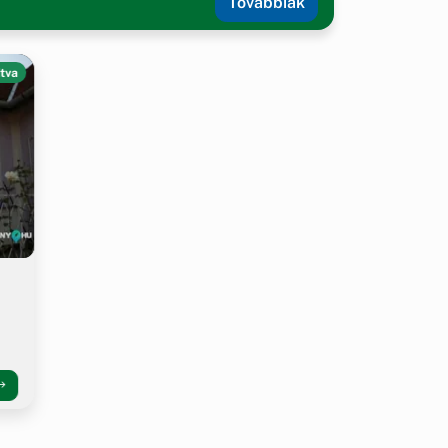
Továbbiak
tva