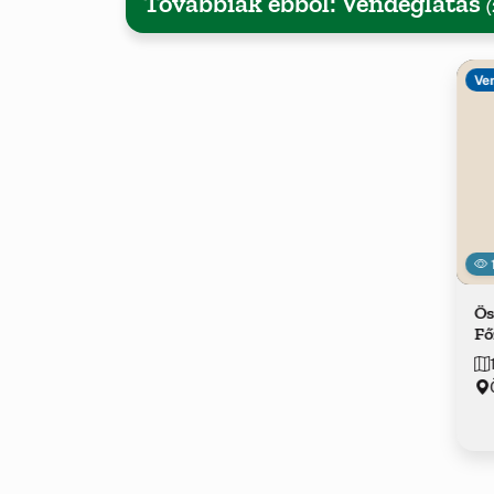
Továbbiak ebből: Vendéglátás
(
Ve
Ös
Fő