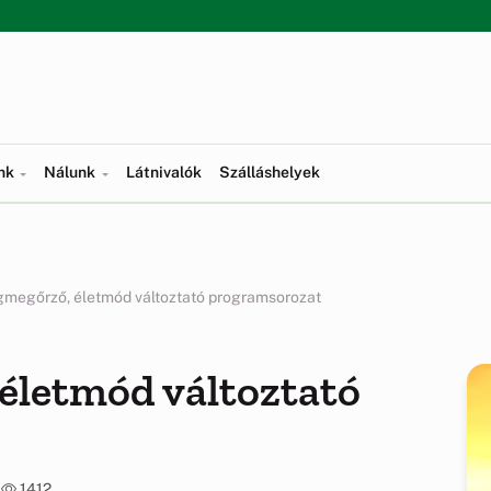
ünk
Nálunk
Látnivalók
Szálláshelyek
megőrző, életmód változtató programsorozat
életmód változtató
0
1412