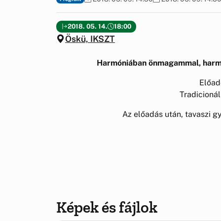
2018. 05. 14.
18:00
Öskü, IKSZT
Harmóniában önmagammal, harmón
Előad
Tradicionáli
Az előadás után, tavaszi g
Képek és fájlok