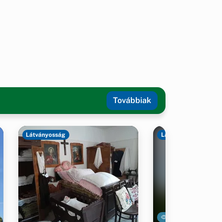
Továbbiak
Látványosság
Látványosság
20111