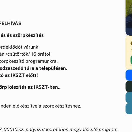
FELHÍVÁS
és és szörpkészítés
érdeklődőt várunk
án /csütörtök/ 16 órától
zörpkészítő programunkra.
Bodzaszedő túra a településen.
ó az IKSZT előtt!
örp készítés az IKSZT-ben..
nden előkészítve a szörpkészítéshez.
7-00010.sz. pályázat keretében megvalósuló program.