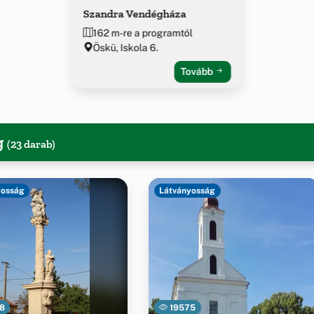
Szandra Vendégháza
162 m-re a programtól
Öskü, Iskola 6.
Tovább
g
(23 darab)
yosság
Látványosság
8
19575