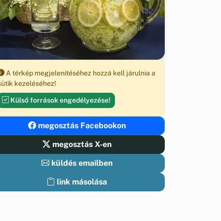
A térkép megjelenítéséhez hozzá kell járulnia a
sütik kezeléséhez!
Külső források engedélyezése!
megosztás Facebookon
megosztás X-en
küldés emailben
link másolása