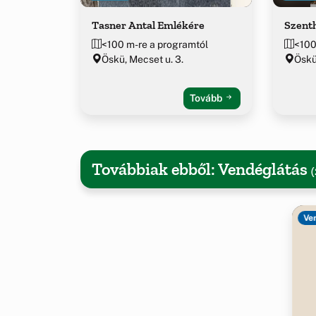
Tasner Antal Emlékére
Szent
<100 m-re a programtól
<100
Öskü, Mecset u. 3.
Öskü
Tovább
Továbbiak ebből: Vendéglátás
(
Ve