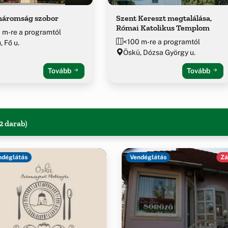
háromság szobor
Szent Kereszt megtalálása,
Római Katolikus Templom
 m-re a programtól
<100 m-re a programtól
, Fő u.
Öskü, Dózsa György u.
Tovább
Tovább
2 darab)
ndéglátás
Vendéglátás
Zá