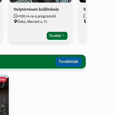
Helytörténeti kiállítóhely
Evangélikus tem
<100 m-re a programtól
146 m-re a prog
Öskü, Mecset u. 11.
Öskü, Fő u. 8.
Tovább
Továbbiak
rva