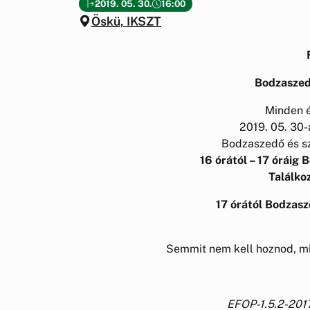
2019. 05. 30.
16:00
Öskü, IKSZT
Bodzaszed
Minden 
2019. 05. 30-
Bodzaszedő és s
16 órától – 17 óráig 
Találkoz
17 órától Bodzasz
Semmit nem kell hoznod, mi
EFOP-1.5.2-201