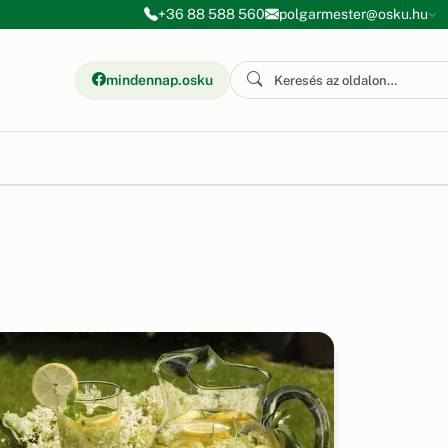
+36 88 588 560
polgarmester@osku.hu
mindennap.osku