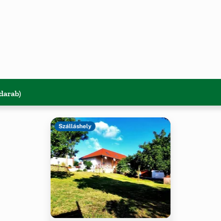
 darab)
Szálláshely