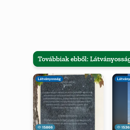
Továbbiak ebből: Látványossá
Látványosság
Látván
15866
1536