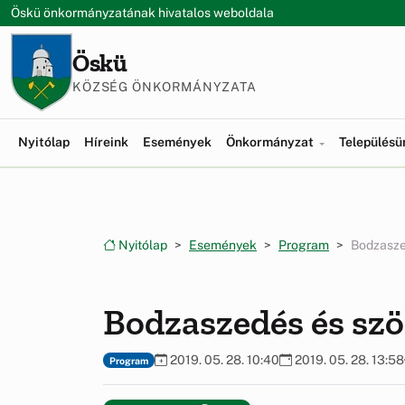
Ugrás a menüre
Ugrás a tartalomra
Öskü önkormányzatának hivatalos weboldala
Öskü
KÖZSÉG ÖNKORMÁNYZATA
Nyitólap
Híreink
Események
Önkormányzat
Település
Nyitólap
Események
Program
Bodzasze
Bodzaszedés és szö
2019. 05. 28. 10:40
2019. 05. 28. 13:58
Program