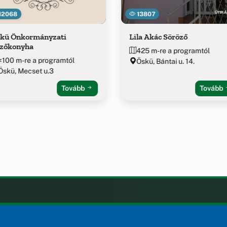
12068
13807
kü Önkormányzati
Lila Akác Söröző
zőkonyha
425 m-re a programtól
<100 m-re a programtól
Öskü, Bántai u. 14.
Öskü, Mecset u.3
Tovább
Tovább
LAK
KIEGÉSZÍTÉS
Impresszum