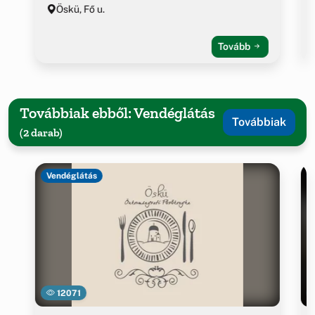
Öskü, Fő u.
Tovább
Továbbiak ebből: Vendéglátás
Továbbiak
(2 darab)
Vendéglátás
12071