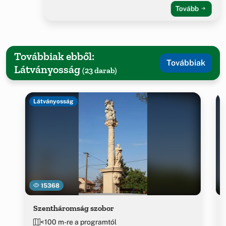
Tovább
Továbbiak ebből:
Továbbiak
Látványosság
(23 darab)
Látványosság
15368
Szentháromság szobor
<100 m-re a programtól