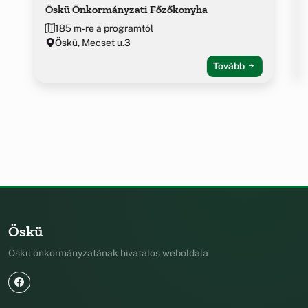
Öskü Önkormányzati Főzőkonyha
185 m-re a programtól
Öskü, Mecset u.3
Tovább
Öskü
Öskü önkormányzatának hivatalos weboldala