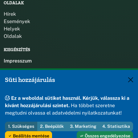
OLDALAK
Hírek
Események
Helyek
Oldalak
KIEGÉSZÍTÉS
Impresszum
KAPCSOLAT
Süti hozzájárulás
+36 88 588 560
polgarmester@osku.hu
Ez a weboldal sütiket használ. Kérjük, válassza ki a
jegyzo@osku.hu
kívánt hozzájárulási szintet.
Ha többet szeretne
8191 Öskü, Szabadság tér 1.
megtudni olvassa el adatvédelmi nyilatkozatunkat!
1. Szükséges
2. Beépülők
3. Marketing
4. Statisztika
© 2026 Öskü Község Önkormányzata — Minden jog fenntartva
Beállítás mentése
Összes engedélyezése