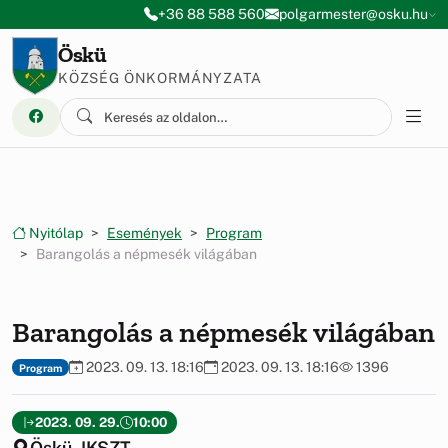
Ugrás a menüre
Ugrás a tartalomra
+36 88 588 560
polgarmester@osku.hu
Öskü
KÖZSÉG ÖNKORMÁNYZATA
Nyitólap
Események
Program
Barangolás a népmesék világában
Barangolás a népmesék világában
2023. 09. 13. 18:16
2023. 09. 13. 18:16
1396
Program
2023. 09. 29.
10:00
Öskü, IKSZT