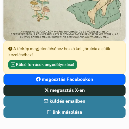
A térkép megjelenítéséhez hozzá kell járulnia a sütik
kezeléséhez!
Külső források engedélyezése!
megosztás Facebookon
megosztás X-en
küldés emailben
link másolása