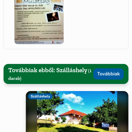
Továbbiak ebből: Szálláshely
(1
Továbbiak
darab)
Szálláshely