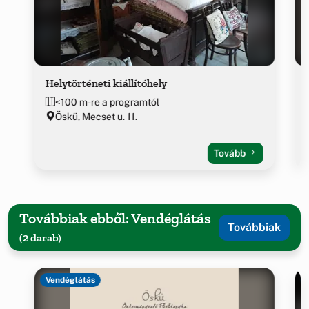
Helytörténeti kiállítóhely
<100 m-re a programtól
Öskü, Mecset u. 11.
Tovább
Továbbiak ebből: Vendéglátás
Továbbiak
(2 darab)
Vendéglátás