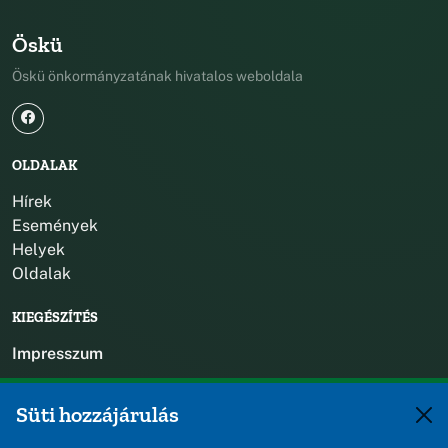
Öskü
Öskü önkormányzatának hivatalos weboldala
OLDALAK
Hírek
Események
Helyek
Oldalak
KIEGÉSZÍTÉS
Impresszum
KAPCSOLAT
Süti hozzájárulás
+36 88 588 560