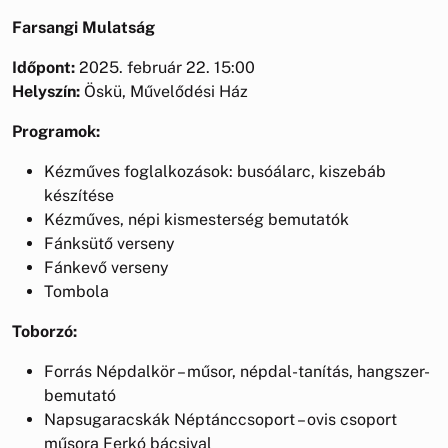
Farsangi Mulatság
Időpont:
2025. február 22. 15:00
Helyszín:
Öskü, Művelődési Ház
Programok:
Kézműves foglalkozások: busóálarc, kiszebáb
készítése
Kézműves, népi kismesterség bemutatók
Fánksütő verseny
Fánkevő verseny
Tombola
Toborzó:
Forrás Népdalkör – műsor, népdal-tanítás, hangszer-
bemutató
Napsugaracskák Néptánccsoport – ovis csoport
műsora Ferkó bácsival