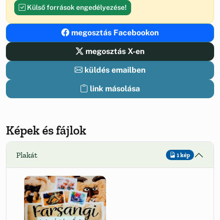
Külső források engedélyezése!
megosztás Facebookon
megosztás X-en
küldés emailben
link másolása
Képek és fájlok
Plakát
1 kép