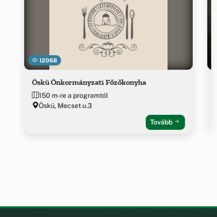
12068
Öskü Önkormányzati Főzőkonyha
150 m-re a programtól
Öskü, Mecset u.3
Tovább