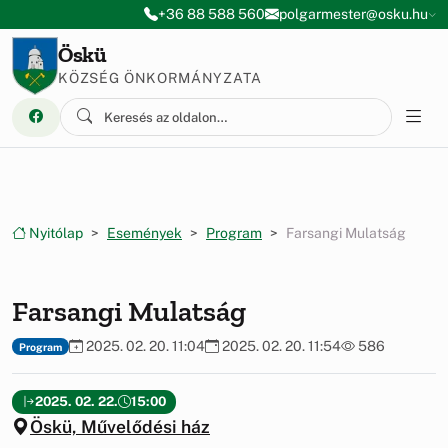
Ugrás a menüre
Ugrás a tartalomra
+36 88 588 560
polgarmester@osku.hu
Öskü
KÖZSÉG ÖNKORMÁNYZATA
Nyitólap
Események
Program
Farsangi Mulatság
Farsangi Mulatság
2025. 02. 20. 11:04
2025. 02. 20. 11:54
586
Program
2025. 02. 22.
15:00
Öskü, Művelődési ház