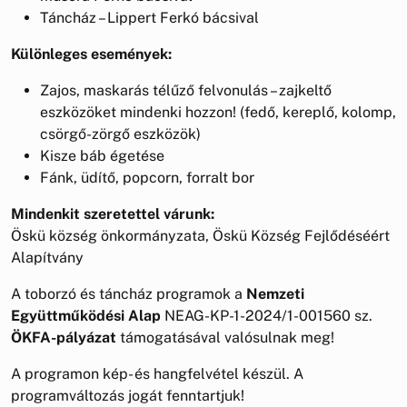
Táncház – Lippert Ferkó bácsival
Különleges események:
Zajos, maskarás télűző felvonulás – zajkeltő
eszközöket mindenki hozzon! (fedő, kereplő, kolomp,
csörgő-zörgő eszközök)
Kisze báb égetése
Fánk, üdítő, popcorn, forralt bor
Mindenkit szeretettel várunk:
Öskü község önkormányzata, Öskü Község Fejlődéséért
Alapítvány
A toborzó és táncház programok a
Nemzeti
Együttműködési Alap
NEAG-KP-1-2024/1-001560 sz.
ÖKFA-pályázat
támogatásával valósulnak meg!
A programon kép- és hangfelvétel készül. A
programváltozás jogát fenntartjuk!