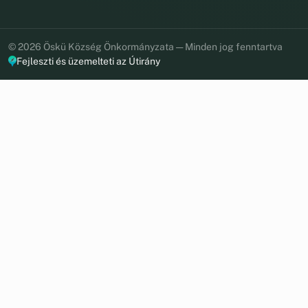
© 2026 Öskü Község Önkormányzata — Minden jog fenntartva
Fejleszti és üzemelteti az Útirány