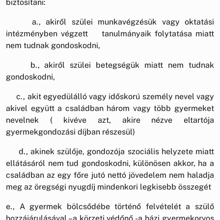
biztosítani:
a., akiről szülei munkavégzésük vagy oktatási
intézményben végzett tanulmányaik folytatása miatt
nem tudnak gondoskodni,
b., akiről szülei betegségük miatt nem tudnak
gondoskodni,
c., akit egyedülálló vagy időskorú személy nevel vagy
akivel együtt a családban három vagy több gyermeket
nevelnek ( kivéve azt, akire nézve eltartója
gyermekgondozási díjban részesül)
d., akinek szülője, gondozója szociális helyzete miatt
ellátásáról nem tud gondoskodni, különösen akkor, ha a
családban az egy főre jutó nettó jövedelem nem haladja
meg az öregségi nyugdíj mindenkori legkisebb összegét
e., A gyermek bölcsődébe történő felvételét a szülő
hozzájárulásával –a körzeti védőnő,-a házi gyermekorvos