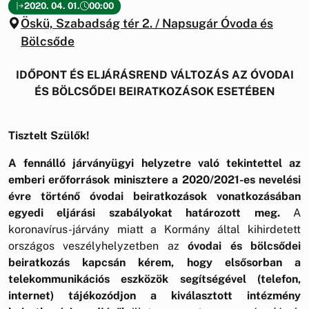
2020. 04. 01.
00:00
Öskü, Szabadság tér 2. / Napsugár Óvoda és
Bölcsőde
IDŐPONT ÉS ELJÁRÁSREND VÁLTOZÁS AZ ÓVODAI
ÉS BÖLCSŐDEI BEIRATKOZÁSOK ESETÉBEN
Tisztelt Szülők!
A fennálló járványügyi helyzetre való tekintettel az
emberi erőforrások minisztere a 2020/2021-es nevelési
évre történő óvodai beiratkozások vonatkozásában
egyedi eljárási szabályokat határozott meg.
A
koronavírus-járvány miatt a Kormány által kihirdetett
országos veszélyhelyzetben az
óvodai és bölcsődei
beiratkozás kapcsán kérem, hogy elsősorban a
telekommunikációs eszközök segítségével (telefon,
internet) tájékozódjon a kiválasztott intézmény