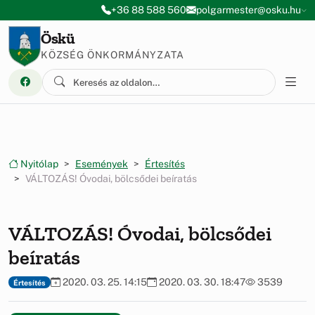
Ugrás a menüre
Ugrás a tartalomra
+36 88 588 560
polgarmester@osku.hu
Öskü
KÖZSÉG ÖNKORMÁNYZATA
Nyitólap
Események
Értesítés
VÁLTOZÁS! Óvodai, bölcsődei beíratás
VÁLTOZÁS! Óvodai, bölcsődei
beíratás
2020. 03. 25. 14:15
2020. 03. 30. 18:47
3539
Értesítés