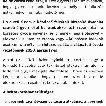
beiratkozási rendjéről,
illetve egyeztessen az óvodával,
hogy gyermeke beiratkozása személyes találkozás
nélkül milyen formában tehető meg.
Ha a szülő nem a kötelező felvételt biztosító óvodába
szeretné gyermekét beíratni, akkor ezt
a szándékát – a
körzetes óvoda nevének és címének megjelölésével –
elektronikus úton, telefonon vagy – különösen indokolt
esetben – személyesen
jelezze az általa választott óvoda
vezetőjének 2020. április 17-ig.
Amint azt előző közleményünkben jeleztük, hogy a
fennálló helyzetre való tekintettel elektronikus úton is
történhet a gyermek jelentkeztetése. Ebben az esetben
kérjük a szülőket, hogy a jelentkezési lap mellé
elektronikusan csatolják be az alábbi iratokat.
A beiratkozáshoz szükséges:
- a gyermek személyazonosítására alkalmas, a gyermek