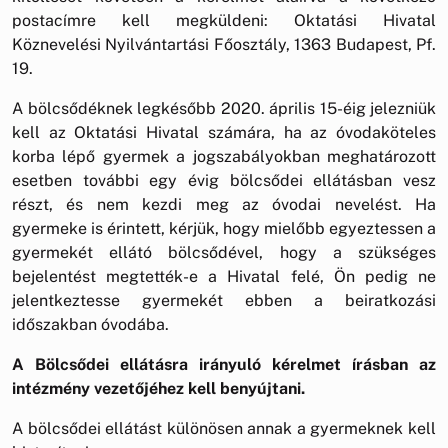
postacímre kell megküldeni: Oktatási Hivatal
Köznevelési Nyilvántartási Főosztály, 1363 Budapest, Pf.
19.
A bölcsődéknek legkésőbb 2020. április 15-éig jelezniük
kell az Oktatási Hivatal számára, ha az óvodaköteles
korba lépő gyermek a jogszabályokban meghatározott
esetben további egy évig bölcsődei ellátásban vesz
részt, és nem kezdi meg az óvodai nevelést. Ha
gyermeke is érintett, kérjük, hogy mielőbb egyeztessen a
gyermekét ellátó bölcsődével, hogy a szükséges
bejelentést megtették-e a Hivatal felé, Ön pedig ne
jelentkeztesse gyermekét ebben a beiratkozási
időszakban óvodába.
A Bölcsődei ellátásra irányuló kérelmet írásban az
intézmény vezetőjéhez kell benyújtani.
A bölcsődei ellátást különösen annak a gyermeknek kell