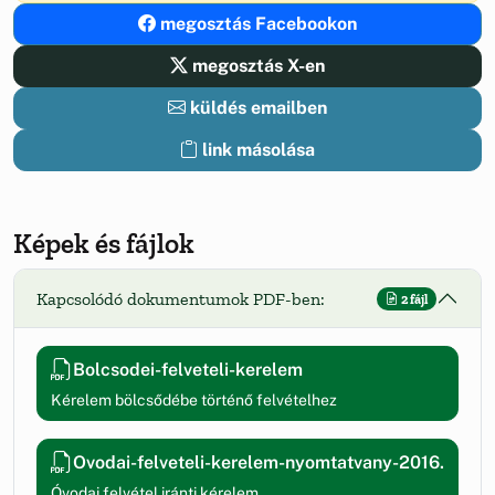
megosztás Facebookon
megosztás X-en
küldés emailben
link másolása
Képek és fájlok
Kapcsolódó dokumentumok PDF-ben:
2 fájl
Bolcsodei-felveteli-kerelem
Kérelem bölcsődébe történő felvételhez
Ovodai-felveteli-kerelem-nyomtatvany-2016.
Óvodai felvétel iránti kérelem