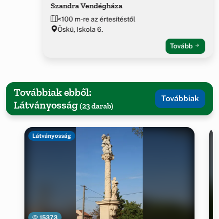
Szandra Vendégháza
<100 m-re az értesítéstől
Öskü, Iskola 6.
Tovább
Továbbiak ebből:
Továbbiak
Látványosság
(23 darab)
Látványosság
15373