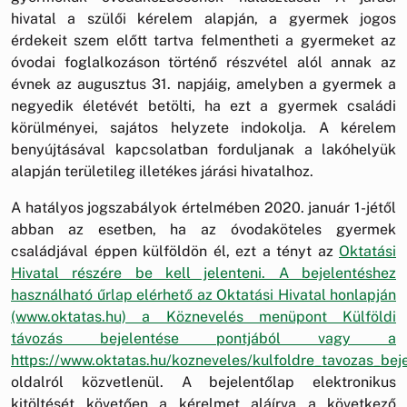
hivatal a szülői kérelem alapján, a gyermek jogos
érdekeit szem előtt tartva felmentheti a gyermeket az
óvodai foglalkozáson történő részvétel alól annak az
évnek az augusztus 31. napjáig, amelyben a gyermek a
negyedik életévét betölti, ha ezt a gyermek családi
körülményei, sajátos helyzete indokolja. A kérelem
benyújtásával kapcsolatban forduljanak a lakóhelyük
alapján területileg illetékes járási hivatalhoz.
A hatályos jogszabályok értelmében 2020. január 1-jétől
abban az esetben, ha az óvodaköteles gyermek
családjával éppen külföldön él, ezt a tényt az
Oktatási
Hivatal részére be kell jelenteni. A bejelentéshez
használható űrlap elérhető az Oktatási Hivatal honlapján
(www.oktatas.hu) a Köznevelés menüpont Külföldi
távozás bejelentése pontjából vagy a
https://www.oktatas.hu/kozneveles/kulfoldre_tavozas_bej
oldalról közvetlenül. A bejelentőlap elektronikus
kitöltését követően a kérelmet aláírva a következő