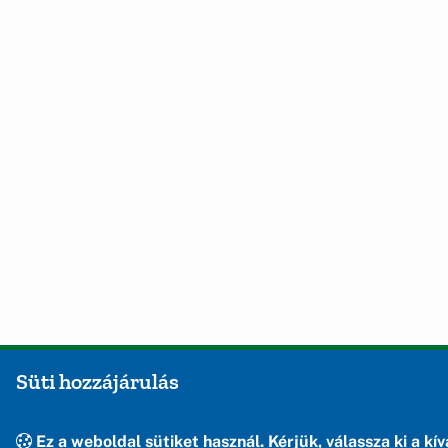
Süti hozzájárulás
Ez a weboldal sütiket használ. Kérjük, válassza ki a kív