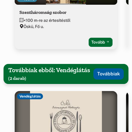
Szentháromság szobor
<100 m-re az értesítéstől
Öskü, Fő u.
Tovább
Továbbiak ebből: Vendéglátás
Továbbiak
(2 darab)
Vendéglátás