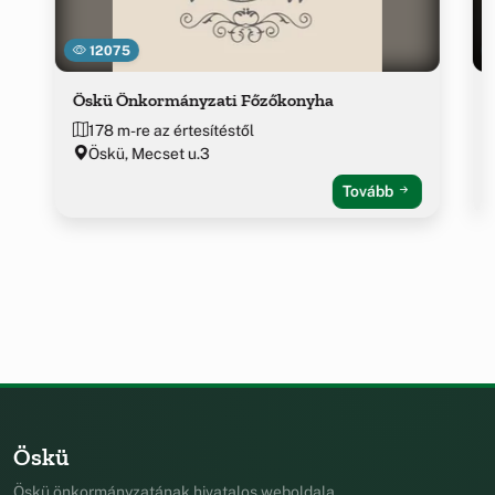
12075
Öskü Önkormányzati Főzőkonyha
178 m-re az értesítéstől
Öskü, Mecset u.3
Tovább
Öskü
Öskü önkormányzatának hivatalos weboldala