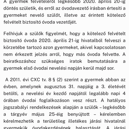
A gyermek felvételéről legkésőbb 2020. április 20-ig
döntés születik, és erről az óvodavezető írásban értesíti a
gyermeket nevelő szülőt, illetve az érintett kötelező
felvételt biztosító óvoda vezetőjét.
Felhívjuk a szülők figyelmét, hogy a kötelező felvételt
biztosító óvoda 2020. április 21-ig hivatalból felveszi a
körzetébe tartozó azon gyermeket, akivel kapcsolatosan
nem érkezett jelzés arról, hogy más óvoda felvette. A
beiratkozáshoz szükséges iratok bemutatására a
gyermek első óvodai nevelési napján kerül majd sor.
A 2011. évi CXC tv. 8 § (2) szerint a gyermek abban az
évben, amelynek augusztus 31. napjáig a 3. életévét
betölti, a nevelési év kezdő napjától legalább napi 4
órában óvodai foglalkozáson vesz részt. A hatályos
jogszabályi rendelkezések alapján a szülők – legkésőbb
a tárgyév május 25-éig benyújtott – kérelemben
kérelmezhetik a területileg illetékes járási hivatalnál
gyermekük óvodakezdésének halasztását. A járási