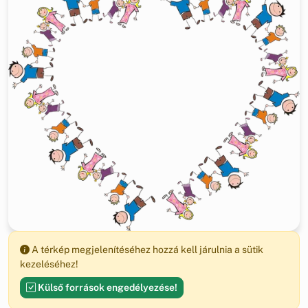
A térkép megjelenítéséhez hozzá kell járulnia a sütik
kezeléséhez!
Külső források engedélyezése!