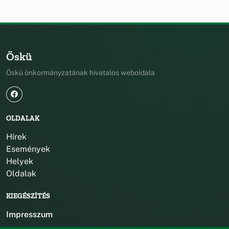
Öskü
Öskü önkormányzatának hivatalos weboldala
OLDALAK
Hírek
Események
Helyek
Oldalak
KIEGÉSZÍTÉS
Impresszum