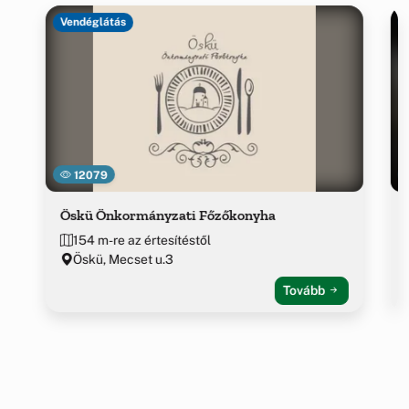
Vendéglátás
12079
Öskü Önkormányzati Főzőkonyha
154 m-re az értesítéstől
Öskü, Mecset u.3
Tovább