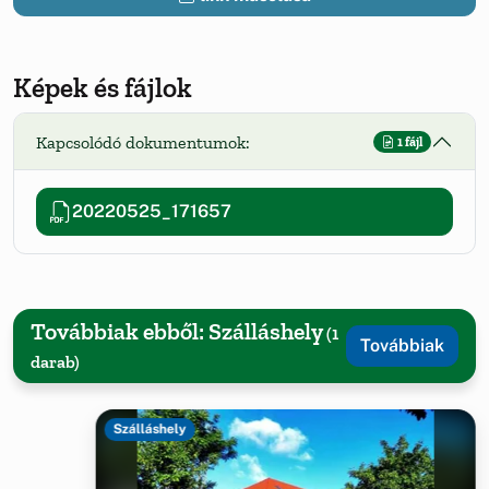
Képek és fájlok
Kapcsolódó dokumentumok:
1 fájl
20220525_171657
Továbbiak ebből: Szálláshely
(1
Továbbiak
darab)
Szálláshely