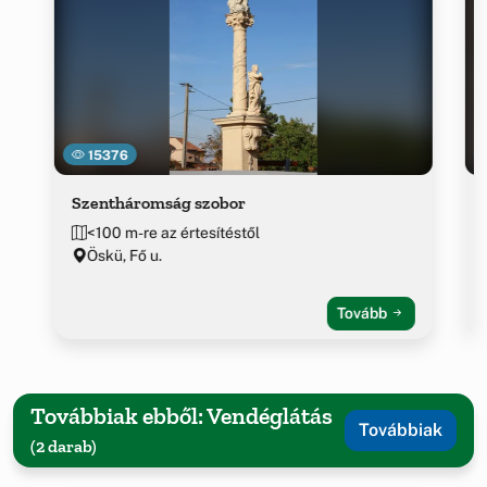
15376
Szentháromság szobor
<100 m-re az értesítéstől
Öskü, Fő u.
Tovább
Továbbiak ebből: Vendéglátás
Továbbiak
(2 darab)