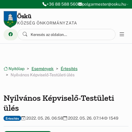
Ugrás a menüre
Ugrás a tartalomra
+36 88 588 560
polgarmester@osku.hu
Öskü
KÖZSÉG ÖNKORMÁNYZATA
Nyitólap
Események
Értesítés
Nyilvános Képviselő-Testületi ülés
Nyilvános Képviselő-Testületi
ülés
2022. 05. 26. 06:58
2022. 05. 26. 07:14
1549
Értesítés