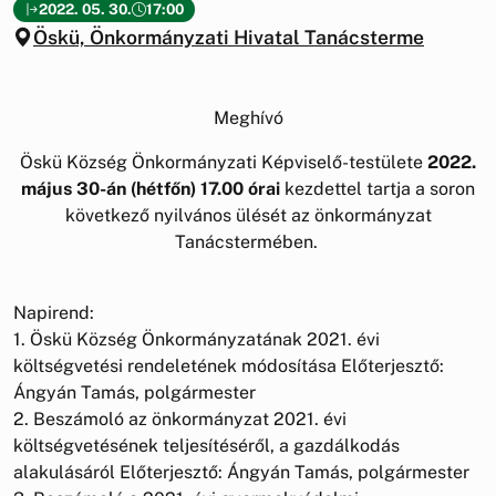
2022. 05. 30.
17:00
Öskü, Önkormányzati Hivatal Tanácsterme
Meghívó
Öskü Község Önkormányzati Képviselő-testülete
2022.
május 30-án (hétfőn) 17.00 órai
kezdettel tartja a soron
következő nyilvános ülését az önkormányzat
Tanácstermében.
Napirend:
1. Öskü Község Önkormányzatának 2021. évi
költségvetési rendeletének módosítása Előterjesztő:
Ángyán Tamás, polgármester
2. Beszámoló az önkormányzat 2021. évi
költségvetésének teljesítéséről, a gazdálkodás
alakulásáról Előterjesztő: Ángyán Tamás, polgármester