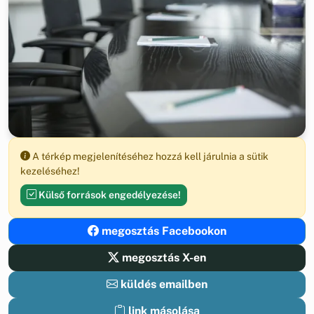
A térkép megjelenítéséhez hozzá kell járulnia a sütik
kezeléséhez!
Külső források engedélyezése!
megosztás Facebookon
megosztás X-en
küldés emailben
link másolása