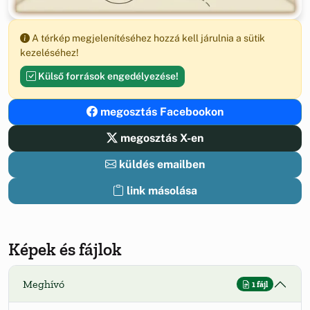
A térkép megjelenítéséhez hozzá kell járulnia a sütik
kezeléséhez!
Külső források engedélyezése!
megosztás Facebookon
megosztás X-en
küldés emailben
link másolása
Képek és fájlok
Meghívó
1 fájl