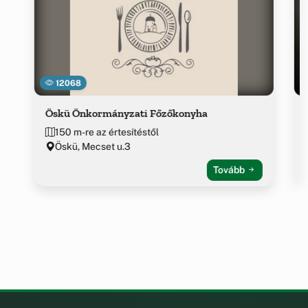
12068
Öskü Önkormányzati Főzőkonyha
150 m-re az értesítéstől
Öskü, Mecset u.3
Tovább