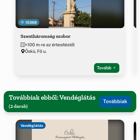
15368
Szentháromság szobor
<100 m-re az értesítéstől
Öskü, Fő u.
Tovább
Továbbiak ebből: Vendéglátás
Továbbiak
(2 darab)
Vendéglátás