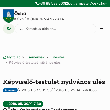
Ugrás a menüre
Ugrás a tartalomra
+36 88 588 560
polgarmester@osku.hu
Öskü
KÖZSÉG ÖNKORMÁNYZATA
Nyitólap
Események
Értesítés
Képviselő-testület nyilvános ülés
Képviselő-testület nyilvános ülés
2018. 05. 25. 13:55
2018. 05. 25. 14:17
1688
Értesítés
2018. 05. 30.
17:30
Öskü, Önkormányzat Tanácsterme