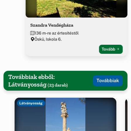
Szandra Vendégháza
136 m-re az értesítéstől
Öskü, Iskola 6.
Tovább
Továbbiak ebből:
Továbbiak
Látványosság
(23 darab)
Látványosság