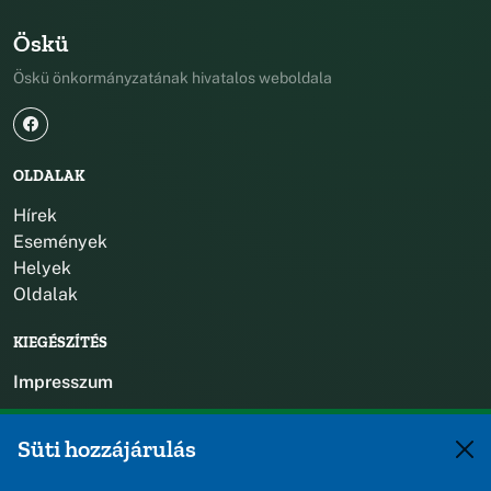
Öskü
Öskü önkormányzatának hivatalos weboldala
OLDALAK
Hírek
Események
Helyek
Oldalak
KIEGÉSZÍTÉS
Impresszum
KAPCSOLAT
Süti hozzájárulás
+36 88 588 560